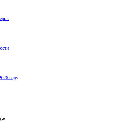
еров
ности
2026 году
ль»