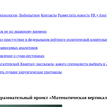
ехнологии
Любопытное
Контакты
Разместить новость
PR у блог
ов не по экранному времени
ил присутствие в федеральном рейтинге политической влиятель
езависимых аналитиков
авление о суши-ресторанах
хгалтерский Квартал» рассказала, какого специалиста выбрать в 
ять лучшие хирургические протоколы
образовательный проект «Математическая вертика