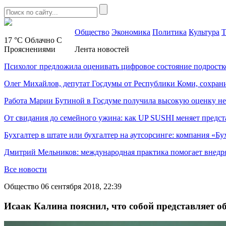
Общество
Экономика
Политика
Культура
Т
17 °C
Облачно С
Прояснениями
Лента новостей
Психолог предложила оценивать цифровое состояние подростк
Олег Михайлов, депутат Госдумы от Республики Коми, сохран
Работа Марии Бутиной в Госдуме получила высокую оценку н
От свидания до семейного ужина: как UP SUSHI меняет предст
Бухгалтер в штате или бухгалтер на аутсорсинге: компания «Бу
Дмитрий Мельников: международная практика помогает внедр
Все новости
Общество
06 сентября 2018, 22:39
Исаак Калина пояснил, что собой представляет 