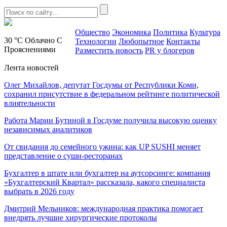
Общество
Экономика
Политика
Культура
30 °C
Облачно С
Технологии
Любопытное
Контакты
Прояснениями
Разместить новость
PR у блогеров
Лента новостей
Олег Михайлов, депутат Госдумы от Республики Коми,
сохранил присутствие в федеральном рейтинге политической
влиятельности
Работа Марии Бутиной в Госдуме получила высокую оценку
независимых аналитиков
От свидания до семейного ужина: как UP SUSHI меняет
представление о суши-ресторанах
Бухгалтер в штате или бухгалтер на аутсорсинге: компания
«Бухгалтерский Квартал» рассказала, какого специалиста
выбрать в 2026 году
Дмитрий Мельников: международная практика помогает
внедрять лучшие хирургические протоколы