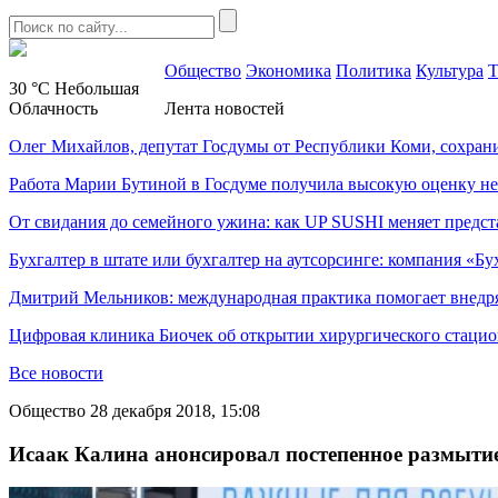
Общество
Экономика
Политика
Культура
Т
30 °C
Небольшая
Облачность
Лента новостей
Олег Михайлов, депутат Госдумы от Республики Коми, сохран
Работа Марии Бутиной в Госдуме получила высокую оценку н
От свидания до семейного ужина: как UP SUSHI меняет предст
Бухгалтер в штате или бухгалтер на аутсорсинге: компания «Бу
Дмитрий Мельников: международная практика помогает внедр
Цифровая клиника Биочек об открытии хирургического стацио
Все новости
Общество
28 декабря 2018, 15:08
Исаак Калина анонсировал постепенное размыти