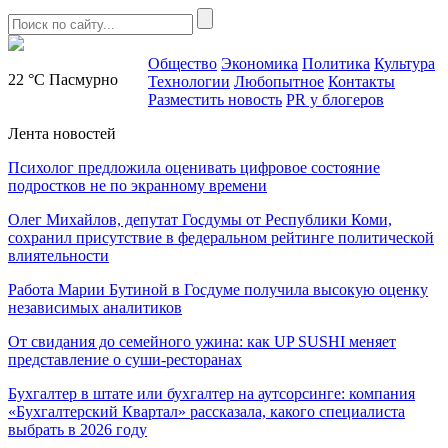
Общество
Экономика
Политика
Культура
22 °C
Пасмурно
Технологии
Любопытное
Контакты
Разместить новость
PR у блогеров
Лента новостей
Психолог предложила оценивать цифровое состояние
подростков не по экранному времени
Олег Михайлов, депутат Госдумы от Республики Коми,
сохранил присутствие в федеральном рейтинге политической
влиятельности
Работа Марии Бутиной в Госдуме получила высокую оценку
независимых аналитиков
От свидания до семейного ужина: как UP SUSHI меняет
представление о суши-ресторанах
Бухгалтер в штате или бухгалтер на аутсорсинге: компания
«Бухгалтерский Квартал» рассказала, какого специалиста
выбрать в 2026 году