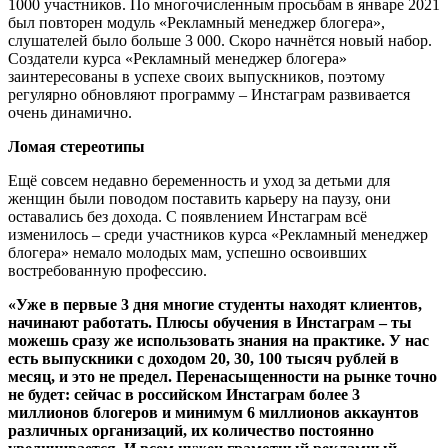
1000 участников. По многочисленным просьбам в январе 2021
был повторен модуль «Рекламный менеджер блогера»,
слушателей было больше 3 000. Скоро начнётся новый набор.
Создатели курса «Рекламный менеджер блогера»
заинтересованы в успехе своих выпускников, поэтому
регулярно обновляют программу – Инстаграм развивается
очень динамично.
Ломая стереотипы
Ещё совсем недавно беременность и уход за детьми для
женщин были поводом поставить карьеру на паузу, они
оставались без дохода. С появлением Инстаграм всё
изменилось – среди участников курса «Рекламный менеджер
блогера» немало молодых мам, успешно освоивших
востребованную профессию.
«Уже в первые 3 дня многие студенты находят клиентов,
начинают работать. Плюсы обучения в Инстаграм – ты
можешь сразу же использовать знания на практике. У нас
есть выпускники с доходом 20, 30, 100 тысяч рублей в
месяц, и это не предел. Перенасыщенности на рынке точно
не будет: сейчас в российском Инстаграм более 3
миллионов блогеров и минимум 6 миллионов аккаунтов
различных организаций, их количество постоянно