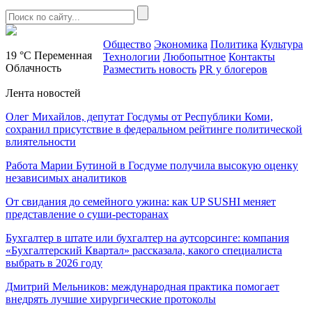
Общество
Экономика
Политика
Культура
19 °C
Переменная
Технологии
Любопытное
Контакты
Облачность
Разместить новость
PR у блогеров
Лента новостей
Олег Михайлов, депутат Госдумы от Республики Коми,
сохранил присутствие в федеральном рейтинге политической
влиятельности
Работа Марии Бутиной в Госдуме получила высокую оценку
независимых аналитиков
От свидания до семейного ужина: как UP SUSHI меняет
представление о суши-ресторанах
Бухгалтер в штате или бухгалтер на аутсорсинге: компания
«Бухгалтерский Квартал» рассказала, какого специалиста
выбрать в 2026 году
Дмитрий Мельников: международная практика помогает
внедрять лучшие хирургические протоколы