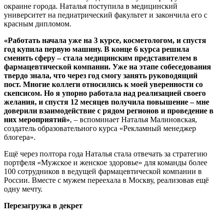
окраине города. Наталья поступила в медицинский
университет на педиатрический факультет и закончила его с
красным дипломом.
«Работать начала уже на 3 курсе, косметологом, и спустя
год купила первую машину. В конце 6 курса решила
сменить сферу – стала медицинским представителем в
фармацевтической компании. Уже на этапе собеседования
твердо знала, что через год смогу занять руководящий
пост. Многие коллеги относились к моей уверенности со
скепсисом. Но я упорно работала над реализацией своего
желания, и спустя 12 месяцев получила повышение – мне
доверили взаимодействие с рядом регионов и проведение в
них мероприятий»
, – вспоминает Наталья Малиновская,
создатель образовательного курса «Рекламный менеджер
блогера».
Ещё через полтора года Наталья стала отвечать за стратегию
портфеля «Мужское и женское здоровье» для команды более
100 сотрудников в ведущей фармацевтической компании в
России. Вместе с мужем переехала в Москву, реализовав ещё
одну мечту.
Перезагрузка в декрет