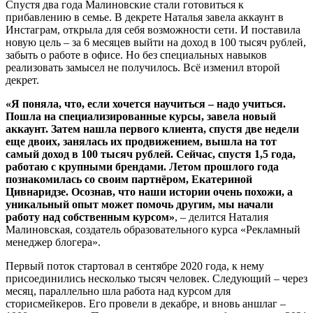
Спустя два года Малиновские стали готовиться к
прибавлению в семье. В декрете Наталья завела аккаунт в
Инстаграм, открыла для себя возможности сети. И поставила
новую цель – за 6 месяцев выйти на доход в 100 тысяч рублей,
забыть о работе в офисе. Но без специальных навыков
реализовать замысел не получилось. Всё изменил второй
декрет.
«Я поняла, что, если хочется научиться – надо учиться.
Пошла на специализированные курсы, завела новый
аккаунт. Затем нашла первого клиента, спустя две недели
еще двоих, занялась их продвижением, вышла на тот
самый доход в 100 тысяч рублей. Сейчас, спустя 1,5 года,
работаю с крупными брендами. Летом прошлого года
познакомилась со своим партнёром, Екатериной
Цивнаридзе. Осознав, что наши истории очень похожи, а
уникальный опыт может помочь другим, мы начали
работу над собственным курсом»
, – делится Наталия
Малиновская, создатель образовательного курса «Рекламный
менеджер блогера».
Первый поток стартовал в сентябре 2020 года, к нему
присоединились несколько тысяч человек. Следующий – через
месяц, параллельно шла работа над курсом для
сторисмейкеров. Его провели в декабре, и вновь аншлаг –