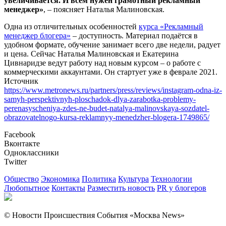
увеличивается. И всем нужен грамотный рекламный
менеджер»
, – поясняет Наталья Малиновская.
Одна из отличительных особенностей
курса «Рекламный
менеджер блогера»
– доступность. Материал подаётся в
удобном формате, обучение занимает всего две недели, радует
и цена. Сейчас Наталья Малиновская и Екатерина
Цивнаридзе ведут работу над новым курсом – о работе с
коммерческими аккаунтами. Он стартует уже в феврале 2021.
Источник
https://www.metronews.ru/partners/press/reviews/instagram-odna-iz-
samyh-perspektivnyh-ploschadok-dlya-zarabotka-problemy-
perenasyscheniya-zdes-ne-budet-natalya-malinovskaya-sozdatel-
obrazovatelnogo-kursa-reklamnyy-menedzher-blogera-1749865/
Facebook
Вконтакте
Одноклассники
Twitter
Общество
Экономика
Политика
Культура
Технологии
Любопытное
Контакты
Разместить новость
PR у блогеров
© Новости Происшествия События «Москва News»