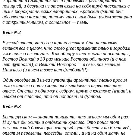
У фаната из Эмиратов были проблемы с регистрацией и
полицией, и девушка из отеля взяла на себя труд таскаться с
ним в бюрократических лабиринтах. Арабский фанат был
абсолютно счастлив, потому что с ним была рядом женщина
с открытым лицом, а остальное — пыль.
Кейс №2
Русский знает, что его страна великая. Она настолько
великая вся в целом, что слово great применительно к городам
уже ничего не значит. Как обнаружили многие иностранцы,
Ростов Великий в 30 раз меньше Ростова обычного (и в нем
нет футбола!), а Великий Новгород — в семь раз меньше
Нижнего (и в нем тоже нет футбола!!!).
Один опоздавший из-за путаницы аргентинец слезно просил
положить его ночью хотя бы в кладовке в переполненном
отеле. Он спал в обнимку с ведром, прямо в костюме Armani, и
плакал от счастья, что он попадет на футбол.
Кейс №3
Быть русским — значит понимать, что живем мы один раз.
И лучше бы жить и отдыхать красиво. Это понял тот
мексиканский болельщик, который купил билеты на 6 матчей,
оплатил перелеты, переезды, отели…и ни на один матч не