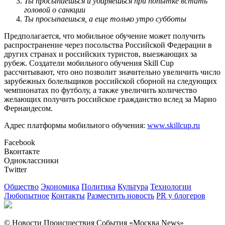
Ты просыпаешься и ударяешься при попытке встать
головой о санкции
Ты просыпаешься, а еще только утро субботы
Предполагается, что мобильное обучение может получить
распространение через посольства Российской Федерации в
других странах и российских туристов, выезжающих за
рубеж. Создатели мобильного обучения Skill Cup
рассчитывают, что оно позволит значительно увеличить число
зарубежных болельщиков российской сборной на следующих
чемпионатах по футболу, а также увеличить количество
желающих получить российское гражданство вслед за Марио
Фернандесом.
Адрес платформы мобильного обучения:
www.skillcup.ru
Facebook
Вконтакте
Одноклассники
Twitter
Общество
Экономика
Политика
Культура
Технологии
Любопытное
Контакты
Разместить новость
PR у блогеров
© Новости Происшествия События «Москва News»