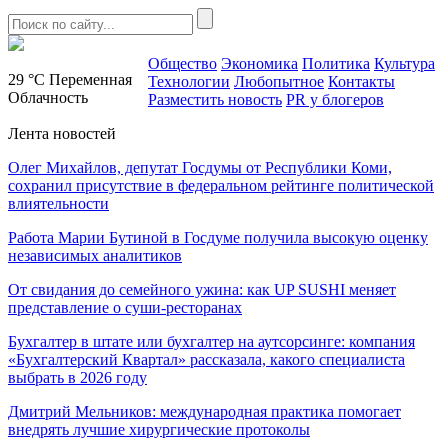
Общество
Экономика
Политика
Культура
29 °C
Переменная
Технологии
Любопытное
Контакты
Облачность
Разместить новость
PR у блогеров
Лента новостей
Олег Михайлов, депутат Госдумы от Республики Коми,
сохранил присутствие в федеральном рейтинге политической
влиятельности
Работа Марии Бутиной в Госдуме получила высокую оценку
независимых аналитиков
От свидания до семейного ужина: как UP SUSHI меняет
представление о суши-ресторанах
Бухгалтер в штате или бухгалтер на аутсорсинге: компания
«Бухгалтерский Квартал» рассказала, какого специалиста
выбрать в 2026 году
Дмитрий Мельников: международная практика помогает
внедрять лучшие хирургические протоколы