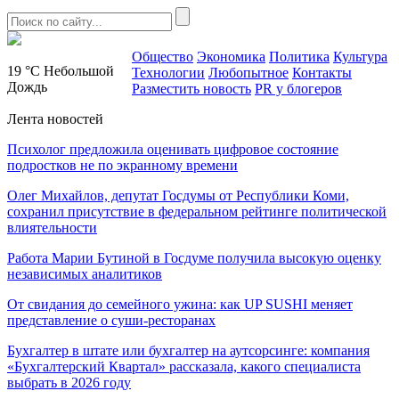
Общество
Экономика
Политика
Культура
19 °C
Небольшой
Технологии
Любопытное
Контакты
Дождь
Разместить новость
PR у блогеров
Лента новостей
Психолог предложила оценивать цифровое состояние
подростков не по экранному времени
Олег Михайлов, депутат Госдумы от Республики Коми,
сохранил присутствие в федеральном рейтинге политической
влиятельности
Работа Марии Бутиной в Госдуме получила высокую оценку
независимых аналитиков
От свидания до семейного ужина: как UP SUSHI меняет
представление о суши-ресторанах
Бухгалтер в штате или бухгалтер на аутсорсинге: компания
«Бухгалтерский Квартал» рассказала, какого специалиста
выбрать в 2026 году