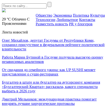
Общество
Экономика
Политика
Культура
29 °C
Облачно С
Технологии
Любопытное
Контакты
Прояснениями
Разместить новость
PR у блогеров
Лента новостей
Олег Михайлов, депутат Госдумы от Республики Коми,
сохранил присутствие в федеральном рейтинге политической
влиятельности
Работа Марии Бутиной в Госдуме получила высокую оценку
независимых аналитиков
От свидания до семейного ужина: как UP SUSHI меняет
представление о суши-ресторанах
Бухгалтер в штате или бухгалтер на аутсорсинге: компания
«Бухгалтерский Квартал» рассказала, какого специалиста
выбрать в 2026 году
Дмитрий Мельников: международная практика помогает
внедрять лучшие хирургические протоколы