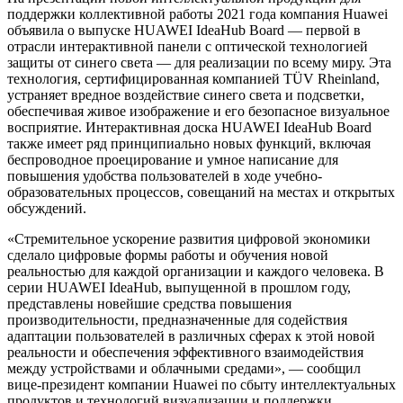
поддержки коллективной работы 2021 года компания Huawei
объявила о выпуске HUAWEI IdeaHub Board — первой в
отрасли интерактивной панели с оптической технологией
защиты от синего света — для реализации по всему миру. Эта
технология, сертифицированная компанией TÜV Rheinland,
устраняет вредное воздействие синего света и подсветки,
обеспечивая живое изображение и его безопасное визуальное
восприятие. Интерактивная доска HUAWEI IdeaHub Board
также имеет ряд принципиально новых функций, включая
беспроводное проецирование и умное написание для
повышения удобства пользователей в ходе учебно-
образовательных процессов, совещаний на местах и открытых
обсуждений.
«Стремительное ускорение развития цифровой экономики
сделало цифровые формы работы и обучения новой
реальностью для каждой организации и каждого человека. В
серии HUAWEI IdeaHub, выпущенной в прошлом году,
представлены новейшие средства повышения
производительности, предназначенные для содействия
адаптации пользователей в различных сферах к этой новой
реальности и обеспечения эффективного взаимодействия
между устройствами и облачными средами», — сообщил
вице-президент компании Huawei по сбыту интеллектуальных
продуктов и технологий визуализации и поддержки