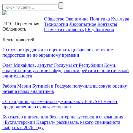
Общество
Экономика
Политика
Культура
23 °C
Переменная
Технологии
Любопытное
Контакты
Облачность
Разместить новость
PR у блогеров
Лента новостей
Психолог предложила оценивать цифровое состояние
подростков не по экранному времени
Олег Михайлов, депутат Госдумы от Республики Коми,
сохранил присутствие в федеральном рейтинге политической
влиятельности
Работа Марии Бутиной в Госдуме получила высокую оценку
независимых аналитиков
От свидания до семейного ужина: как UP SUSHI меняет
представление о суши-ресторанах
Бухгалтер в штате или бухгалтер на аутсорсинге: компания
«Бухгалтерский Квартал» рассказала, какого специалиста
выбрать в 2026 году