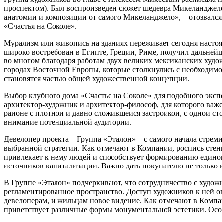
проспектом). Был воспроизведен сюжет шедевра Микеланджело
анатомии и композиции от самого Микеланджело», – отозвался
«Счастья на Соколе».
Мурализм или живопись на зданиях переживает сегодня настоящ
широко востребован в Египте, Греции, Риме, получил дальней
во многом благодаря работам двух великих мексиканских худо
городах Восточной Европы, которые столкнулись с необходимос
становятся частью общей художественной концепции.
Выбор клубного дома «Счастье на Соколе» для подобного экс
архитектор-художник и архитектор-философ, для которого важ
районе с плотной и давно сложившейся застройкой, с одной сто
внимание потенциальной аудитории.
Девелопер проекта – Группа «Эталон» – с самого начала стреми
выбранной стратегии. Как отмечают в Компании, роспись стены
привлекает к нему людей и способствует формированию единог
источников капитализации. Важно дать покупателю не только 
В Группе «Эталон» подчеркивают, что сотрудничество с худож
регламентированное пространство. Доступ художников к ней ог
девелоперам, и жильцам новое видение. Как отмечают в Компа
приветствует различные формы монументальной эстетики. Особ