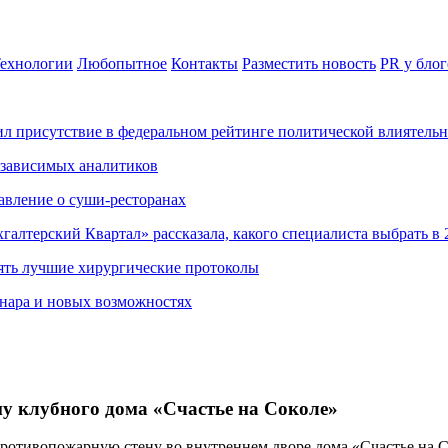
ехнологии
Любопытное
Контакты
Разместить новость
PR у блог
ил присутствие в федеральном рейтинге политической влиятель
езависимых аналитиков
авление о суши-ресторанах
хгалтерский Квартал» рассказала, какого специалиста выбрать в 
ять лучшие хирургические протоколы
нара и новых возможностях
ну клубного дома «Счастье на Соколе»
ротивопожарную стену во внутреннем дворе дома «Счастье на С