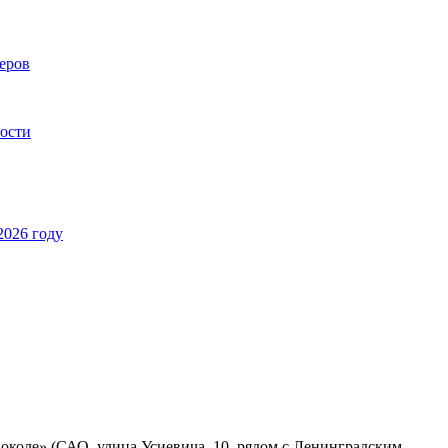
еров
ности
2026 году
околе» (САО, улица Усиевича, 10, рядом с Ленинградским