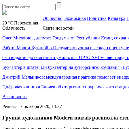
Общество
Экономика
Политика
Культура
Т
29 °C
Переменная
Облачность
Лента новостей
Олег Михайлов, депутат Госдумы от Республики Коми, сохран
Работа Марии Бутиной в Госдуме получила высокую оценку н
От свидания до семейного ужина: как UP SUSHI меняет предст
Бухгалтер в штате или бухгалтер на аутсорсинге: компания «Бу
Дмитрий Мельников: международная практика помогает внедр
Цифровая клиника Биочек об открытии хирургического стацио
Все новости
Релизы
17 октября 2020, 13:37
Группа художников Modern murals расписала сте
Группа художников во главе с Алексеем Михеевым расписала п