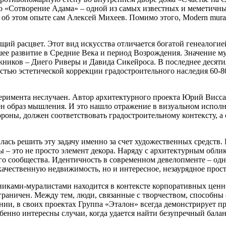
 «Сотворение Адама» – одной из самых известных и меметичны
 об этом опыте сам Алексей Михеев. Помимо этого, Modern mura
ий расцвет. Этот вид искусства отличается богатой генеалогие
шее развитие в Средние Века и период Возрождения. Значение 
жников – Диего Риверы и Давида Сикейроса. В последнее десяти
тью эстетической коррекции градостроительного наследия 60-80
перимента неслучаен. Автор архитектурного проекта Юрий Вис
ен образ мышления. И это нашло отражение в визуальном испол
роны, должен соответствовать градостроительному контексту, а 
лась решить эту задачу именно за счет художественных средств. 
 – это не просто элемент декора. Наряду с архитектурным облик
о сообщества. Идентичность в современном девелопменте – одн
качественную недвижимость, но и интересное, незаурядное прост
никами-муралистами находится в контексте корпоративных ценно
раничен. Между тем, люди, связанные с творчеством, способны 
нии, в своих проектах Группа «Эталон» всегда демонстрирует 
енно интересны случаи, когда удается найти безупречный бала