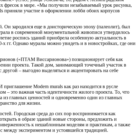
х фресок в мире. «Мы получили незабываемый урок рисунка,
ls приняли участие в оформлении лобби обоих корпусов
й. Он зародился еще в доисторическую эпоху (палеолит), был
мурала в современной монументальной живописи утвердилось
летие роспись зданий приобрела особенную актуальность в
-х гг. Однако муралы можно увидеть и в новостройках, где они
сарионов («ПТАМ Виссарионова») позиционирует себя как
нении проекта. Такой дом, занимающий точечный участок в
с другой – выгодно выделяться и акцентировать на себе
И приглашение Modern murals как раз находится в русле
ом – это важная часть идентичности жилого проекта. То, что
а из главных ценностей и одновременно один из главных
ранство для жизни.
стей. Городская среда до сих пор воспринимается как
открыть в образе зданий новые стороны, предложить и
приверженность к нешаблонным моделям и практикам, а также
нс между экспериментом и устоявшейся традицией.