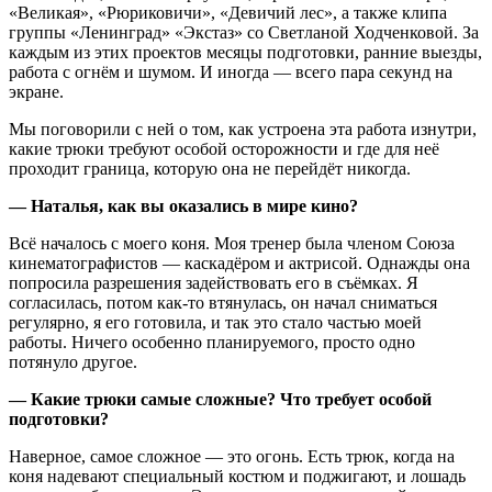
«Великая», «Рюриковичи», «Девичий лес», а также клипа
группы «Ленинград» «Экстаз» со Светланой Ходченковой. За
каждым из этих проектов месяцы подготовки, ранние выезды,
работа с огнём и шумом. И иногда — всего пара секунд на
экране.
Мы поговорили с ней о том, как устроена эта работа изнутри,
какие трюки требуют особой осторожности и где для неё
проходит граница, которую она не перейдёт никогда.
— Наталья, как вы оказались в мире кино?
Всё началось с моего коня. Моя тренер была членом Союза
кинематографистов — каскадёром и актрисой. Однажды она
попросила разрешения задействовать его в съёмках. Я
согласилась, потом как-то втянулась, он начал сниматься
регулярно, я его готовила, и так это стало частью моей
работы. Ничего особенно планируемого, просто одно
потянуло другое.
— Какие трюки самые сложные? Что требует особой
подготовки?
Наверное, самое сложное — это огонь. Есть трюк, когда на
коня надевают специальный костюм и поджигают, и лошадь