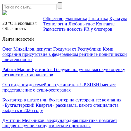
Общество
Экономика
Политика
Культура
20 °C
Небольшая
Технологии
Любопытное
Контакты
Облачность
Разместить новость
PR у блогеров
Лента новостей
Олег Михайлов, депутат Госдумы от Республики Коми,
сохранил присутствие в федеральном рейтинге политической
влиятельности
Работа Марии Бутиной в Госдуме получила высокую оценку
независимых аналитиков
От свидания до семейного ужина: как UP SUSHI меняет
представление о суши-ресторанах
Бухгалтер в штате или бухгалтер на аутсорсинге: компания
«Бухгалтерский Квартал» рассказала, какого специалиста
выбрать в 2026 году
Дмитрий Мельников: международная практика помогает
внедрять лучшие хирургические протоколы