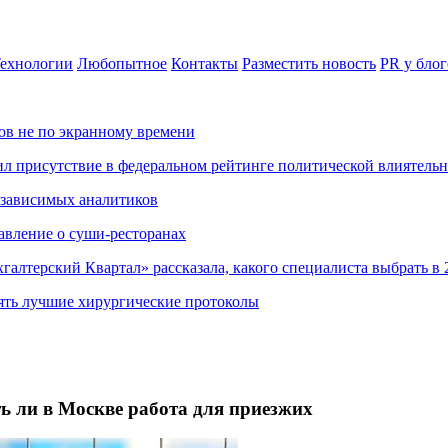
ехнологии
Любопытное
Контакты
Разместить новость
PR у блог
ов не по экранному времени
ил присутствие в федеральном рейтинге политической влиятель
езависимых аналитиков
авление о суши-ресторанах
хгалтерский Квартал» рассказала, какого специалиста выбрать в 
ять лучшие хирургические протоколы
ть ли в Москве работа для приезжих