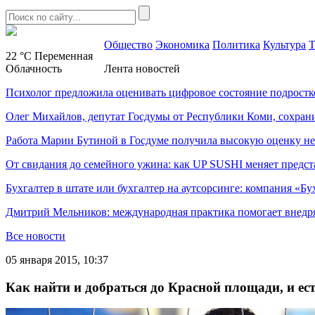
Общество
Экономика
Политика
Культура
Т
22 °C
Переменная
Облачность
Лента новостей
Психолог предложила оценивать цифровое состояние подростк
Олег Михайлов, депутат Госдумы от Республики Коми, сохран
Работа Марии Бутиной в Госдуме получила высокую оценку н
От свидания до семейного ужина: как UP SUSHI меняет предст
Бухгалтер в штате или бухгалтер на аутсорсинге: компания «Бу
Дмитрий Мельников: международная практика помогает внедр
Все новости
05 января 2015, 10:37
Как найти и добраться до Красной площади, и ес