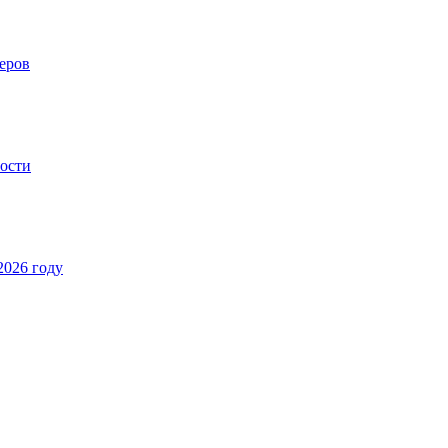
еров
ности
2026 году