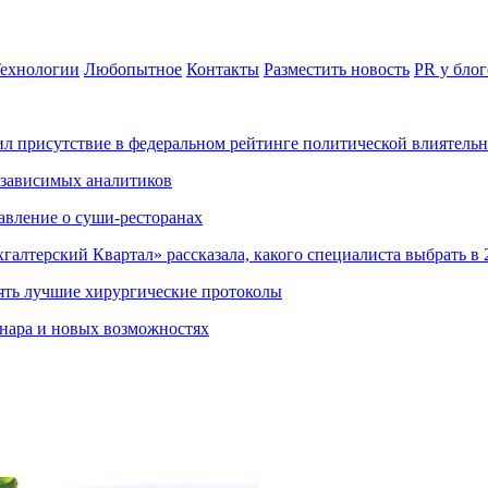
ехнологии
Любопытное
Контакты
Разместить новость
PR у блог
ил присутствие в федеральном рейтинге политической влиятель
езависимых аналитиков
авление о суши-ресторанах
хгалтерский Квартал» рассказала, какого специалиста выбрать в 
ять лучшие хирургические протоколы
нара и новых возможностях