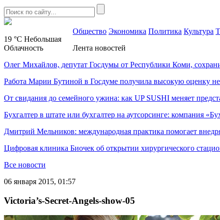
Общество
Экономика
Политика
Культура
Т
19 °C
Небольшая
Облачность
Лента новостей
Олег Михайлов, депутат Госдумы от Республики Коми, сохран
Работа Марии Бутиной в Госдуме получила высокую оценку н
От свидания до семейного ужина: как UP SUSHI меняет предст
Бухгалтер в штате или бухгалтер на аутсорсинге: компания «Бу
Дмитрий Мельников: международная практика помогает внедр
Цифровая клиника Биочек об открытии хирургического стацио
Все новости
06 января 2015, 01:57
Victoria’s-Secret-Angels-show-05