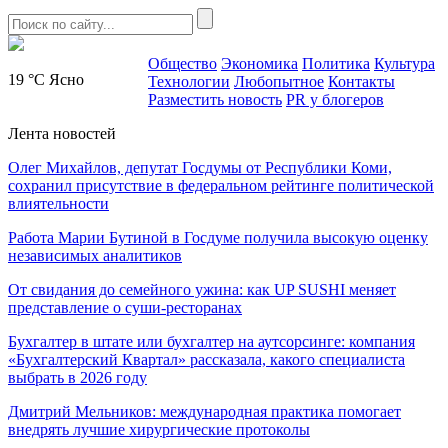
Общество
Экономика
Политика
Культура
19 °C
Ясно
Технологии
Любопытное
Контакты
Разместить новость
PR у блогеров
Лента новостей
Олег Михайлов, депутат Госдумы от Республики Коми,
сохранил присутствие в федеральном рейтинге политической
влиятельности
Работа Марии Бутиной в Госдуме получила высокую оценку
независимых аналитиков
От свидания до семейного ужина: как UP SUSHI меняет
представление о суши-ресторанах
Бухгалтер в штате или бухгалтер на аутсорсинге: компания
«Бухгалтерский Квартал» рассказала, какого специалиста
выбрать в 2026 году
Дмитрий Мельников: международная практика помогает
внедрять лучшие хирургические протоколы