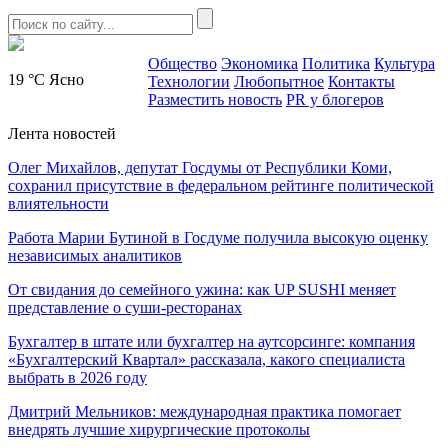
Общество
Экономика
Политика
Культура
19 °C
Ясно
Технологии
Любопытное
Контакты
Разместить новость
PR у блогеров
Лента новостей
Олег Михайлов, депутат Госдумы от Республики Коми,
сохранил присутствие в федеральном рейтинге политической
влиятельности
Работа Марии Бутиной в Госдуме получила высокую оценку
независимых аналитиков
От свидания до семейного ужина: как UP SUSHI меняет
представление о суши-ресторанах
Бухгалтер в штате или бухгалтер на аутсорсинге: компания
«Бухгалтерский Квартал» рассказала, какого специалиста
выбрать в 2026 году
Дмитрий Мельников: международная практика помогает
внедрять лучшие хирургические протоколы