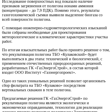
Исследование поверхностных вод показало наличие
признаков загрязнения от полигона ионами аммония
(концентрации – до 7,9 ПДК). Помимо этого, результаты
газогеохимической съемки выявили выделение биогаза со
всей поверхности полигона.
С помощью инженерно-гидрометеорологических изысканий
были собраны необходимые для проектирования
метеорологические и климатические характеристики участка
работ.
По итогам изыскательных работ было принято решение о том,
что рекультивация полигона ТБО «Кулаковский» будет
выполняться в два этапа: технический и биологический, с
применением отечественных природоохранных решений,
разработанных ГК «ГазЭнергоСтрой», в состав которой
входит ООО Институт «Газэнергопроект».
Одно из таких уникальных решений позволит организовать
сбор фильтрата на ТБО «Кулаково» посредством
вертикальных скважин в теле полигона.
Предлагаемые решения ГК «ГазЭнергоСтрой» по
рекультивации полигона являются экологически и
экономически оправданными, технологии для реализации
данного проекта полностью поддержаны Заместителем