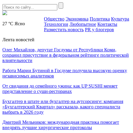
Общество
Экономика
Политика
Культура
27 °C
Ясно
Технологии
Любопытное
Контакты
Разместить новость
PR у блогеров
Лента новостей
Олег Михайлов, депутат Госдумы от Республики Коми,
сохранил присутствие в федеральном рейтинге политической
влиятельности
Работа Марии Бутиной в Госдуме получила высокую оценку
независимых аналитиков
От свидания до семейного ужина: как UP SUSHI меняет
представление о суши-ресторанах
Бухгалтер в штате или бухгалтер на аутсорсинге: компания
«Бухгалтерский Квартал» рассказала, какого специалиста
выбрать в 2026 году
Дмитрий Мельников: международная практика помогает
внедрять лучшие хирургические протоколы