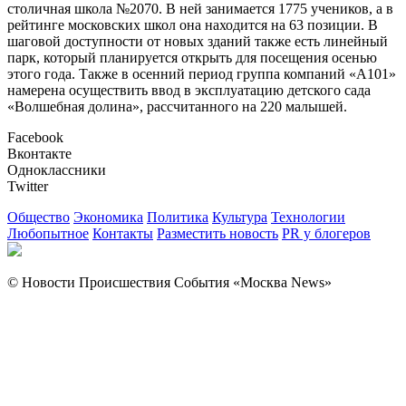
столичная школа №2070. В ней занимается 1775 учеников, а в
рейтинге московских школ она находится на 63 позиции. В
шаговой доступности от новых зданий также есть линейный
парк, который планируется открыть для посещения осенью
этого года. Также в осенний период группа компаний «А101»
намерена осуществить ввод в эксплуатацию детского сада
«Волшебная долина», рассчитанного на 220 малышей.
Facebook
Вконтакте
Одноклассники
Twitter
Общество
Экономика
Политика
Культура
Технологии
Любопытное
Контакты
Разместить новость
PR у блогеров
© Новости Происшествия События «Москва News»