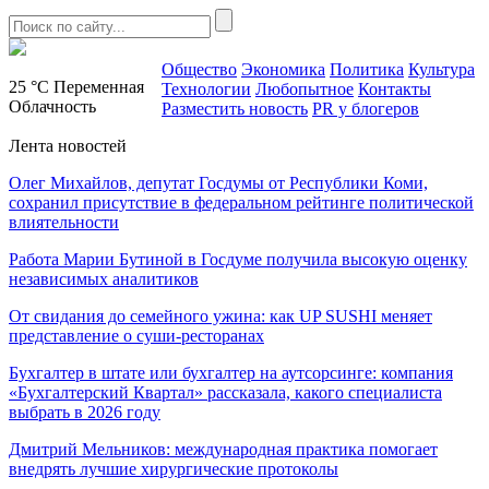
Общество
Экономика
Политика
Культура
25 °C
Переменная
Технологии
Любопытное
Контакты
Облачность
Разместить новость
PR у блогеров
Лента новостей
Олег Михайлов, депутат Госдумы от Республики Коми,
сохранил присутствие в федеральном рейтинге политической
влиятельности
Работа Марии Бутиной в Госдуме получила высокую оценку
независимых аналитиков
От свидания до семейного ужина: как UP SUSHI меняет
представление о суши-ресторанах
Бухгалтер в штате или бухгалтер на аутсорсинге: компания
«Бухгалтерский Квартал» рассказала, какого специалиста
выбрать в 2026 году
Дмитрий Мельников: международная практика помогает
внедрять лучшие хирургические протоколы