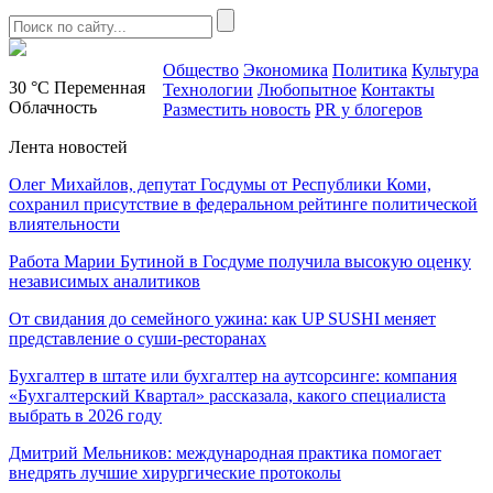
Общество
Экономика
Политика
Культура
30 °C
Переменная
Технологии
Любопытное
Контакты
Облачность
Разместить новость
PR у блогеров
Лента новостей
Олег Михайлов, депутат Госдумы от Республики Коми,
сохранил присутствие в федеральном рейтинге политической
влиятельности
Работа Марии Бутиной в Госдуме получила высокую оценку
независимых аналитиков
От свидания до семейного ужина: как UP SUSHI меняет
представление о суши-ресторанах
Бухгалтер в штате или бухгалтер на аутсорсинге: компания
«Бухгалтерский Квартал» рассказала, какого специалиста
выбрать в 2026 году
Дмитрий Мельников: международная практика помогает
внедрять лучшие хирургические протоколы