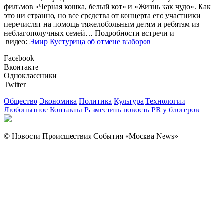
фильмов «Черная кошка, белый кот» и «Жизнь как чудо». Как
это ни странно, но все средства от концерта его участники
перечислят на помощь тяжелобольным детям и ребятам из
неблагополучных семей… Подробности встречи и
видео:
Эмир Кустурица об отмене выборов
Facebook
Вконтакте
Одноклассники
Twitter
Общество
Экономика
Политика
Культура
Технологии
Любопытное
Контакты
Разместить новость
PR у блогеров
© Новости Происшествия События «Москва News»