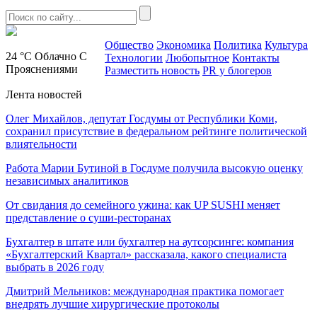
Общество
Экономика
Политика
Культура
24 °C
Облачно С
Технологии
Любопытное
Контакты
Прояснениями
Разместить новость
PR у блогеров
Лента новостей
Олег Михайлов, депутат Госдумы от Республики Коми,
сохранил присутствие в федеральном рейтинге политической
влиятельности
Работа Марии Бутиной в Госдуме получила высокую оценку
независимых аналитиков
От свидания до семейного ужина: как UP SUSHI меняет
представление о суши-ресторанах
Бухгалтер в штате или бухгалтер на аутсорсинге: компания
«Бухгалтерский Квартал» рассказала, какого специалиста
выбрать в 2026 году
Дмитрий Мельников: международная практика помогает
внедрять лучшие хирургические протоколы