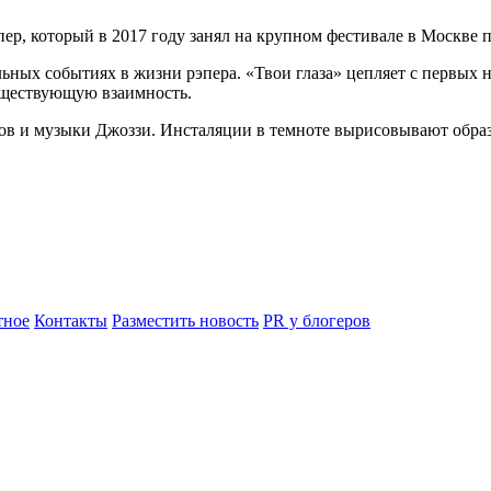
р, который в 2017 году занял на крупном фестивале в Москве пе
льных событиях в жизни рэпера. «Твои глаза» цепляет с первых н
существующую взаимность.
 слов и музыки Джоззи. Инсталяции в темноте вырисовывают об
ное
Контакты
Разместить новость
PR у блогеров