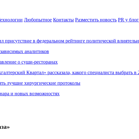
ехнологии
Любопытное
Контакты
Разместить новость
PR у блог
ил присутствие в федеральном рейтинге политической влиятель
езависимых аналитиков
авление о суши-ресторанах
хгалтерский Квартал» рассказала, какого специалиста выбрать в 
ять лучшие хирургические протоколы
нара и новых возможностях
аза»