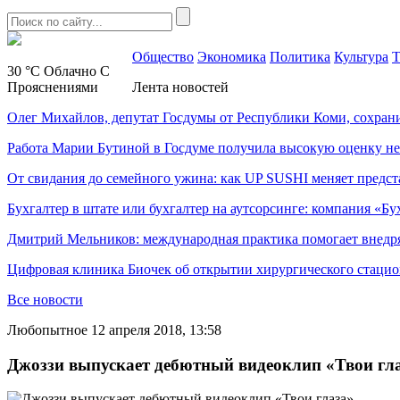
Общество
Экономика
Политика
Культура
Т
30 °C
Облачно С
Прояснениями
Лента новостей
Олег Михайлов, депутат Госдумы от Республики Коми, сохран
Работа Марии Бутиной в Госдуме получила высокую оценку н
От свидания до семейного ужина: как UP SUSHI меняет предст
Бухгалтер в штате или бухгалтер на аутсорсинге: компания «Бу
Дмитрий Мельников: международная практика помогает внедр
Цифровая клиника Биочек об открытии хирургического стацио
Все новости
Любопытное
12 апреля 2018, 13:58
Джоззи выпускает дебютный видеоклип «Твои гл