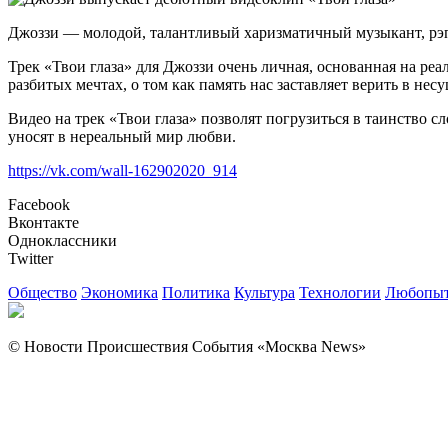
Джоззи — молодой, талантливый харизматичный музыкант, рэпе
Трек «Твои глаза» для Джоззи очень личная, основанная на реа
разбитых мечтах, о том как память нас заставляет верить в не
Видео на трек «Твои глаза» позволят погрузиться в таинство
уносят в нереальный мир любви.
https://vk.com/wall-162902020_914
Facebook
Вконтакте
Одноклассники
Twitter
Общество
Экономика
Политика
Культура
Технологии
Любопыт
© Новости Происшествия События «Москва News»