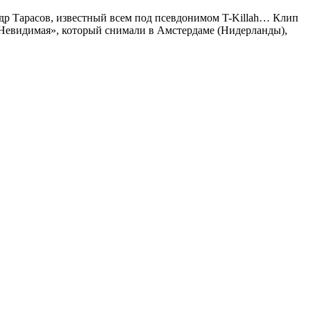
др Тарасов, известный всем под псевдонимом T-Killah… Клип
 «Невидимая», который снимали в Амстердаме (Нидерланды),