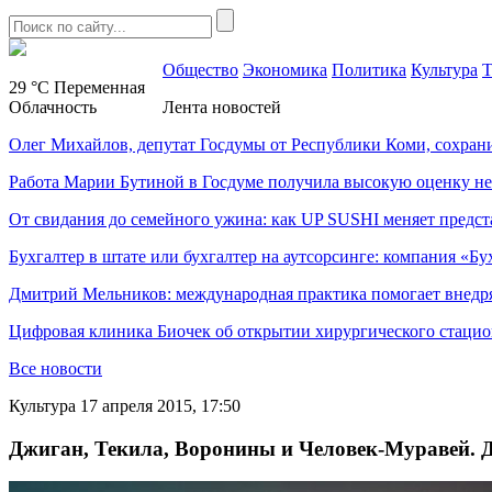
Общество
Экономика
Политика
Культура
Т
29 °C
Переменная
Облачность
Лента новостей
Олег Михайлов, депутат Госдумы от Республики Коми, сохран
Работа Марии Бутиной в Госдуме получила высокую оценку н
От свидания до семейного ужина: как UP SUSHI меняет предст
Бухгалтер в штате или бухгалтер на аутсорсинге: компания «Бу
Дмитрий Мельников: международная практика помогает внедр
Цифровая клиника Биочек об открытии хирургического стацио
Все новости
Культура
17 апреля 2015, 17:50
Джиган, Текила, Воронины и Человек-Муравей. Д