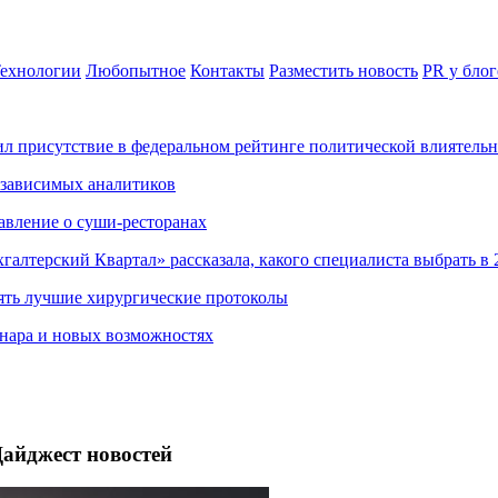
ехнологии
Любопытное
Контакты
Разместить новость
PR у блог
ил присутствие в федеральном рейтинге политической влиятель
езависимых аналитиков
авление о суши-ресторанах
хгалтерский Квартал» рассказала, какого специалиста выбрать в 
ять лучшие хирургические протоколы
нара и новых возможностях
айджест новостей