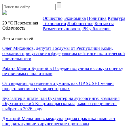
Общество
Экономика
Политика
Культура
29 °C
Переменная
Технологии
Любопытное
Контакты
Облачность
Разместить новость
PR у блогеров
Лента новостей
Олег Михайлов, депутат Госдумы от Республики Коми,
сохранил присутствие в федеральном рейтинге политической
влиятельности
Работа Марии Бутиной в Госдуме получила высокую оценку
независимых аналитиков
От свидания до семейного ужина: как UP SUSHI меняет
представление о суши-ресторанах
Бухгалтер в штате или бухгалтер на аутсорсинге: компания
«Бухгалтерский Квартал» рассказала, какого специалиста
выбрать в 2026 году
Дмитрий Мельников: международная практика помогает
внедрять лучшие хирургические протоколы