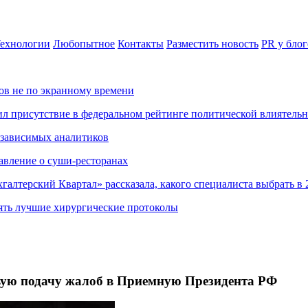
ехнологии
Любопытное
Контакты
Разместить новость
PR у блог
ов не по экранному времени
ил присутствие в федеральном рейтинге политической влиятель
езависимых аналитиков
авление о суши-ресторанах
хгалтерский Квартал» рассказала, какого специалиста выбрать в 
ять лучшие хирургические протоколы
ую подачу жалоб в Приемную Президента РФ