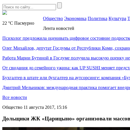
Общество
Экономика
Политика
Культура
Т
22 °C
Пасмурно
Лента новостей
Психолог предложила оценивать цифровое состояние подростк
Олег Михайлов, депутат Госдумы от Республики Коми, сохран
Работа Марии Бутиной в Госдуме получила высокую оценку н
От свидания до семейного ужина: как UP SUSHI меняет предст
Бухгалтер в штате или бухгалтер на аутсорсинге: компания «Бу
Дмитрий Мельников: международная практика помогает внедр
Все новости
Общество
11 августа 2017, 15:16
Дольщики ЖК «Царицыно» организовали массов