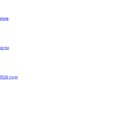
еров
ности
2026 году