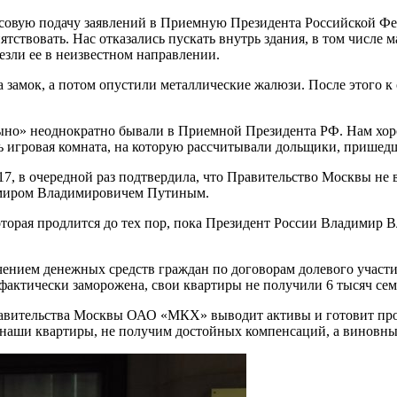
вую подачу заявлений в Приемную Президента Российской Федер
твовать. Нас отказались пускать внутрь здания, в том числе м
езли ее в неизвестном направлении.
 замок, а потом опустили металлические жалюзи. После этого
» неоднократно бывали в Приемной Президента РФ. Нам хорош
ть игровая комната, на которую рассчитывали дольщики, пришедш
17, в очередной раз подтвердила, что Правительство Москвы не
имиром Владимировичем Путиным.
торая продлится до тех пор, пока Президент России Владимир 
чением денежных средств граждан по договорам долевого участ
 фактически заморожена, свои квартиры не получили 6 тысяч сем
равительства Москвы ОАО «МКХ» выводит активы и готовит про
м наши квартиры, не получим достойных компенсаций, а виновны