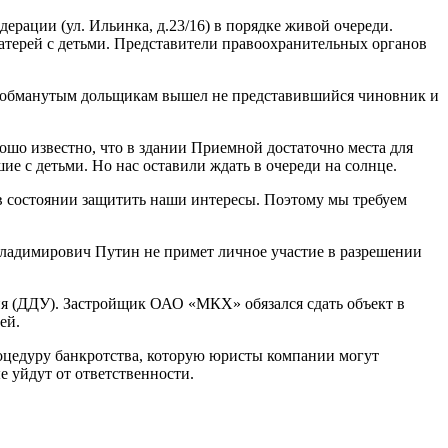
ации (ул. Ильинка, д.23/16) в порядке живой очереди.
атерей с детьми. Представители правоохранительных органов
 к обманутым дольщикам вышел не представившийся чиновник и
о известно, что в здании Приемной достаточно места для
ие с детьми. Но нас оставили ждать в очереди на солнце.
 в состоянии защитить наши интересы. Поэтому мы требуем
Владимирович Путин не примет личное участие в разрешении
ия (ДДУ). Застройщик ОАО «МКХ» обязался сдать объект в
ей.
цедуру банкротства, которую юристы компании могут
е уйдут от ответственности.