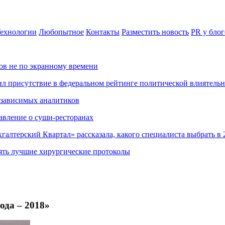
ехнологии
Любопытное
Контакты
Разместить новость
PR у блог
ов не по экранному времени
ил присутствие в федеральном рейтинге политической влиятель
езависимых аналитиков
авление о суши-ресторанах
хгалтерский Квартал» рассказала, какого специалиста выбрать в 
ять лучшие хирургические протоколы
ода – 2018»