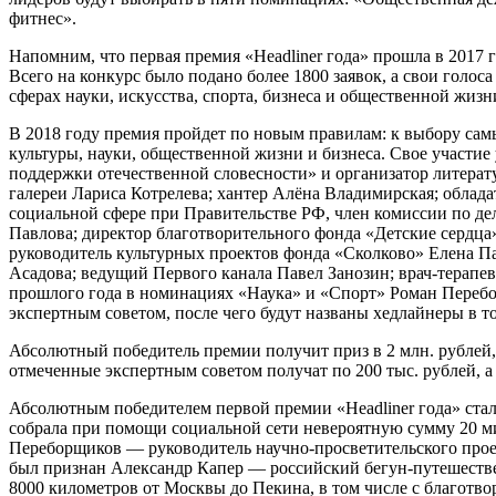
фитнес».
Напомним, что первая премия «Headliner года» прошла в 2017 
Всего на конкурс было подано более 1800 заявок, а свои голо
сферах науки, искусства, спорта, бизнеса и общественной жизн
В 2018 году премия пройдет по новым правилам: к выбору сам
культуры, науки, общественной жизни и бизнеса. Свое участие
поддержки отечественной словесности» и организатор литера
галереи Лариса Котрелева; хантер Алёна Владимирская; облада
социальной сфере при Правительстве РФ, член комиссии по д
Павлова; директор благотворительного фонда «Детские сердца» 
руководитель культурных проектов фонда «Сколково» Елена Па
Асадова; ведущий Первого канала Павел Занозин; врач-терапе
прошлого года в номинациях «Наука» и «Спорт» Роман Перебор
экспертным советом, после чего будут названы хедлайнеры в т
Абсолютный победитель премии получит приз в 2 млн. рублей,
отмеченные экспертным советом получат по 200 тыс. рублей, а
Абсолютным победителем первой премии «Headliner года» стала
собрала при помощи социальной сети невероятную сумму 20 
Переборщиков — руководитель научно-просветительского проек
был признан Александр Капер — российский бегун-путешествен
8000 километров от Москвы до Пекина, в том числе с благотво