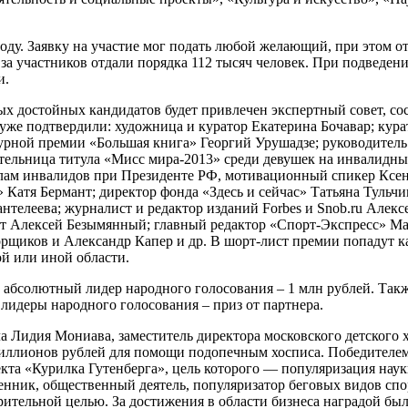
году. Заявку на участие мог подать любой желающий, при этом о
са за участников отдали порядка 112 тысяч человек. При подвед
и.
ых достойных кандидатов будет привлечен экспертный совет, со
 уже подтвердили: художница и куратор Екатерина Бочавар; кур
турной премии «Большая книга» Георгий Урушадзе; руководител
тельница титула «Мисс мира-2013» среди девушек на инвалидных
елам инвалидов при Президенте РФ, мотивационный спикер Ксен
Катя Бермант; директор фонда «Здесь и сейчас» Татьяна Тульчин
нтелеева; журналист и редактор изданий Forbes и Snob.ru Але
вт Алексей Безымянный; главный редактор «Спорт-Экспресс» Ма
щиков и Александр Капер и др. В шорт-лист премии попадут ка
ой или иной области.
 абсолютный лидер народного голосования – 1 млн рублей. Так
 лидеры народного голосования – приз от партнера.
 Лидия Мониава, заместитель директора московского детского х
миллионов рублей для помощи подопечным хосписа. Победителе
та «Курилка Гутенберга», цель которого — популяризация наук
ник, общественный деятель, популяризатор беговых видов спор
рительной целью. За достижения в области бизнеса наградой бы