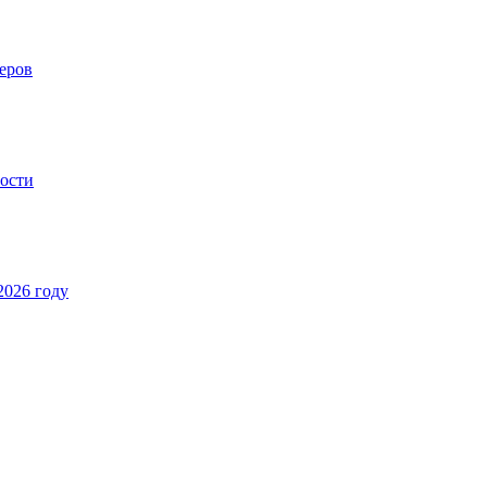
еров
ности
2026 году