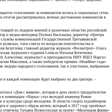
ткрытое голосование за номинантов велось в социальных сетях.
ении итогов рассматривались личные достижения номинантов в
стоящий из лидеров мнений в различных областях российской
атор и медиа-менеджер Полина Васильева; директор «Центра
ь службы коммуникаций Государственной Третьяковской
 колясках, член совета по вопросам попечительства в
ия Безуглова; главный редактор журнала «Филантроп» Ольга
ская; журналист издания Lenta.ru Наталья Кочеткова;
ксей Алексенко; журналист и преподаватель НИУ ВШЭ Наргиз
ксим Максимов, а также победители премии «Headliner года»
к лидеры народного голосования, так и участники, выбранные
же в каждой номинации будет выбрано по два призера –
осписа «Дом с маяком», которая в день своего тридцатилетия
м в номинации «Наука» стал молодой инженер Роман
и и культуры среди молодежи. В области спорта хедлайнером
та и здорового образа жизни, который в 2017 году пробежал
ла отмечена Татьяна Вознесенская за проект «Маленькая ферма»