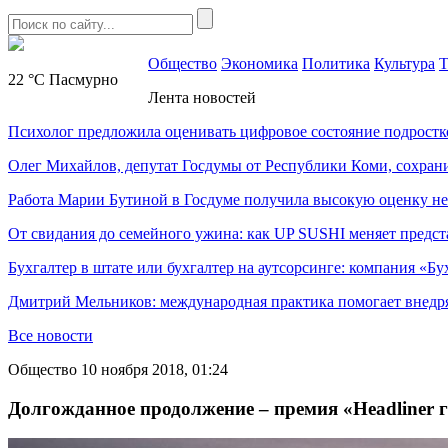
Общество
Экономика
Политика
Культура
Т
22 °C
Пасмурно
Лента новостей
Психолог предложила оценивать цифровое состояние подростк
Олег Михайлов, депутат Госдумы от Республики Коми, сохран
Работа Марии Бутиной в Госдуме получила высокую оценку н
От свидания до семейного ужина: как UP SUSHI меняет предст
Бухгалтер в штате или бухгалтер на аутсорсинге: компания «Бу
Дмитрий Мельников: международная практика помогает внедр
Все новости
Общество
10 ноября 2018, 01:24
Долгожданное продолжение – премия «Headliner г