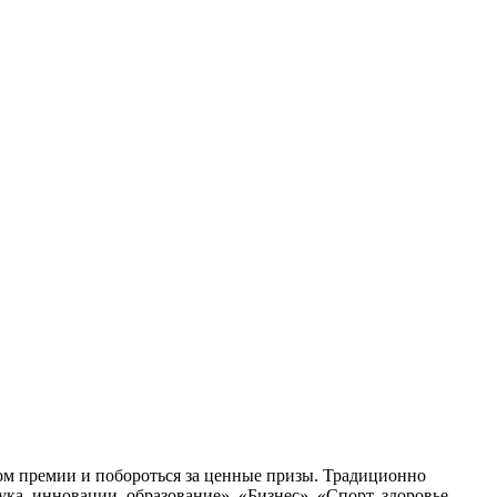
ком премии и побороться за ценные призы. Традиционно
ка, инновации, образование», «Бизнес», «Спорт, здоровье,