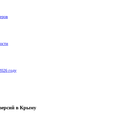
еров
ности
2026 году
версий в Крыму