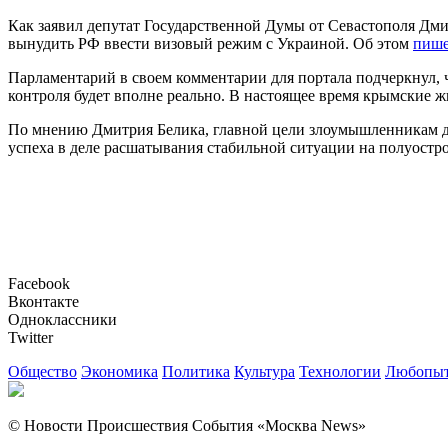
Как заявил депутат Государственной Думы от Севастополя Дм
вынудить РФ ввести визовый режим с Украиной. Об этом
пиш
Парламентарий в своем комментарии для портала подчеркнул, 
контроля будет вполне реально. В настоящее время крымские ж
По мнению Дмитрия Белика, главной цели злоумышленникам дос
успеха в деле расшатывания стабильной ситуации на полуостро
Facebook
Вконтакте
Одноклассники
Twitter
Общество
Экономика
Политика
Культура
Технологии
Любопыт
© Новости Происшествия События «Москва News»