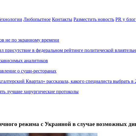
ехнологии
Любопытное
Контакты
Разместить новость
PR у блог
ов не по экранному времени
ил присутствие в федеральном рейтинге политической влиятель
езависимых аналитиков
авление о суши-ресторанах
хгалтерский Квартал» рассказала, какого специалиста выбрать в 
ять лучшие хирургические протоколы
ичного режима с Украиной в случае возможных ди