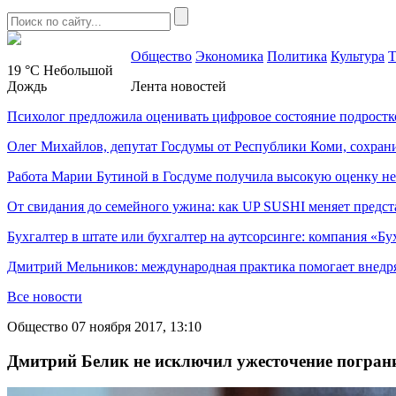
Общество
Экономика
Политика
Культура
Т
19 °C
Небольшой
Дождь
Лента новостей
Психолог предложила оценивать цифровое состояние подростк
Олег Михайлов, депутат Госдумы от Республики Коми, сохран
Работа Марии Бутиной в Госдуме получила высокую оценку н
От свидания до семейного ужина: как UP SUSHI меняет предст
Бухгалтер в штате или бухгалтер на аутсорсинге: компания «Бу
Дмитрий Мельников: международная практика помогает внедр
Все новости
Общество
07 ноября 2017, 13:10
Дмитрий Белик не исключил ужесточение погран