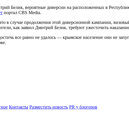
итрий Белик, вероятные диверсии на расположенных в Республ
ет
портал CBS Media.
что в случае продолжения этой диверсионной кампании, визовый
ители, как заявил Дмитрий Белик, требуют ужесточить наказани
тичь все равно не удалось — крымское население они не запуга
ве.
ное
Контакты
Разместить новость
PR у блогеров