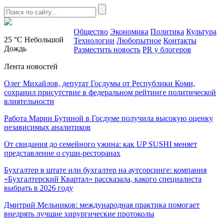
Общество
Экономика
Политика
Культура
25 °C
Небольшой
Технологии
Любопытное
Контакты
Дождь
Разместить новость
PR у блогеров
Лента новостей
Олег Михайлов, депутат Госдумы от Республики Коми,
сохранил присутствие в федеральном рейтинге политической
влиятельности
Работа Марии Бутиной в Госдуме получила высокую оценку
независимых аналитиков
От свидания до семейного ужина: как UP SUSHI меняет
представление о суши-ресторанах
Бухгалтер в штате или бухгалтер на аутсорсинге: компания
«Бухгалтерский Квартал» рассказала, какого специалиста
выбрать в 2026 году
Дмитрий Мельников: международная практика помогает
внедрять лучшие хирургические протоколы