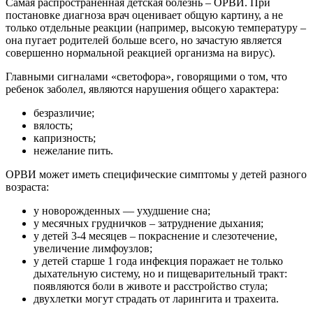
Самая распространенная детская болезнь – ОРВИ. При
постановке диагноза врач оценивает общую картину, а не
только отдельные реакции (например, высокую температуру –
она пугает родителей больше всего, но зачастую является
совершенно нормальной реакцией организма на вирус).
Главными сигналами «светофора», говорящими о том, что
ребенок заболел, являются нарушения общего характера:
безразличие;
вялость;
капризность;
нежелание пить.
ОРВИ может иметь специфические симптомы у детей разного
возраста:
у новорожденных — ухудшение сна;
у месячных грудничков – затруднение дыхания;
у детей 3-4 месяцев – покраснение и слезотечение,
увеличение лимфоузлов;
у детей старше 1 года инфекция поражает не только
дыхательную систему, но и пищеварительный тракт:
появляются боли в животе и расстройство стула;
двухлетки могут страдать от ларингита и трахеита.