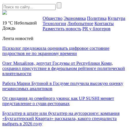
Общество
Экономика
Политика
Культура
19 °C
Небольшой
Технологии
Любопытное
Контакты
Дождь
Разместить новость
PR у блогеров
Лента новостей
Психолог предложила оценивать цифровое состояние
подростков не по экранному времени
Олег Михайлов, депутат Госдумы от Республики Коми,
сохранил присутствие в федеральном рейтинге политической
влиятельности
Работа Марии Бутиной в Госдуме получила высокую оценку
независимых аналитиков
От свидания до семейного ужина: как UP SUSHI меняет
представление о суши-ресторанах
Бухгалтер в штате или бухгалтер на аутсорсинге: компания
«Бухгалтерский Квартал» рассказала, какого специалиста
выбрать в 2026 году