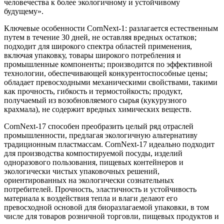
человечества к более экологичному и устойчивому
будущему».
Ключевые особенности CornNext-1: разлагается естественным
путем в течение 30 дней, не оставляя вредных остатков;
подходит для широкого спектра областей применения,
включая упаковку, товары широкого потребления и
промышленные компоненты; производится по эффективной
технологии, обеспечивающей конкурентоспособные цены;
обладает превосходными механическими свойствами, такими
как прочность, гибкость и термостойкость; продукт,
получаемый из возобновляемого сырья (кукурузного
крахмала), не содержит вредных химических веществ.
CornNext-17 способен преобразить целый ряд отраслей
промышленности, предлагая экологичную альтернативу
традиционным пластмассам. CornNext-17 идеально подходит
для производства компостируемой посуды, изделий
одноразового пользования, пищевых контейнеров и
экологически чистых упаковочных решений,
ориентированных на экологически сознательных
потребителей. Прочность, эластичность и устойчивость
материала к воздействия тепла и влаги делают его
превосходной основой для биоразлагаемой упаковки, в том
числе для товаров розничной торговли, пищевых продуктов и