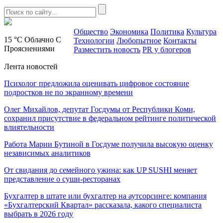
Общество
Экономика
Политика
Культура
15 °C
Облачно С
Технологии
Любопытное
Контакты
Прояснениями
Разместить новость
PR у блогеров
Лента новостей
Психолог предложила оценивать цифровое состояние
подростков не по экранному времени
Олег Михайлов, депутат Госдумы от Республики Коми,
сохранил присутствие в федеральном рейтинге политической
влиятельности
Работа Марии Бутиной в Госдуме получила высокую оценку
независимых аналитиков
От свидания до семейного ужина: как UP SUSHI меняет
представление о суши-ресторанах
Бухгалтер в штате или бухгалтер на аутсорсинге: компания
«Бухгалтерский Квартал» рассказала, какого специалиста
выбрать в 2026 году