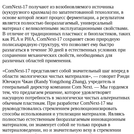
CornNext-17 получают из возобновляемого источника
(кукурузного крахмала) по запатентованной технологии, в
основе которой лежит процесс ферментации, а результатом
является полностью биоразлагаемый, универсальный
материал с великолепными эксплуатационными свойствами.
В отличие от традиционных пластмасс и биопластиков, таких
как PLA и PHA, CornNext-17 сохраняет свою природную
полисахаридную структуру, что позволяет ему быстро
разлагаться в течение 30 дней в естественных условиях при
сохранении механических свойств, необходимых для
различных областей применения.
«CornNext-17 представляет собой значительный шаг вперед в
области экологически чистых материалов», — говорит Рэнди
Юнчжун Чжан (Randy Yongzhong Zhang), учредитель и
генеральный директор компании Corn Next. — Мы гордимся
тем, что предлагаем решение, которое удовлетворяет
насущную потребность в экологически чистых альтернативах
обычным пластикам. При разработке CornNext-17 мы
руководствовались стремлением революционизировать
способы использования и утилизации материалов. Являясь
полностью естественным биоразлагаемым инновационным
материалом, он знаменует собой не только прорыв в
материаловедении, но и значительную веху в стремлении