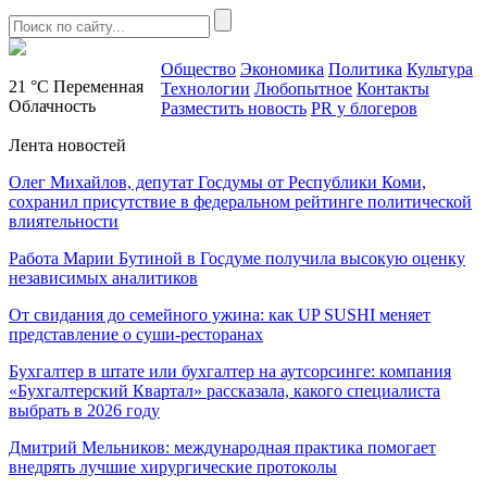
Общество
Экономика
Политика
Культура
21 °C
Переменная
Технологии
Любопытное
Контакты
Облачность
Разместить новость
PR у блогеров
Лента новостей
Олег Михайлов, депутат Госдумы от Республики Коми,
сохранил присутствие в федеральном рейтинге политической
влиятельности
Работа Марии Бутиной в Госдуме получила высокую оценку
независимых аналитиков
От свидания до семейного ужина: как UP SUSHI меняет
представление о суши-ресторанах
Бухгалтер в штате или бухгалтер на аутсорсинге: компания
«Бухгалтерский Квартал» рассказала, какого специалиста
выбрать в 2026 году
Дмитрий Мельников: международная практика помогает
внедрять лучшие хирургические протоколы