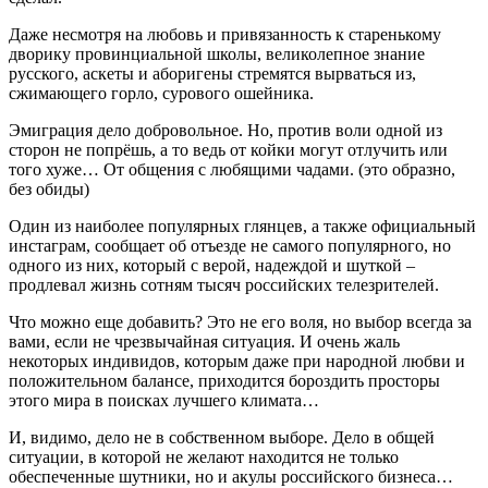
Даже несмотря на любовь и привязанность к старенькому
дворику провинциальной школы, великолепное знание
русского, аскеты и аборигены стремятся вырваться из,
сжимающего горло, сурового ошейника.
Эмиграция дело добровольное. Но, против воли одной из
сторон не попрёшь, а то ведь от койки могут отлучить или
того хуже… От общения с любящими чадами. (это образно,
без обиды)
Один из наиболее популярных глянцев, а также официальный
инстаграм, сообщает об отъезде не самого популярного, но
одного из них, который с верой, надеждой и шуткой –
продлевал жизнь сотням тысяч российских телезрителей.
Что можно еще добавить? Это не его воля, но выбор всегда за
вами, если не чрезвычайная ситуация. И очень жаль
некоторых индивидов, которым даже при народной любви и
положительном балансе, приходится бороздить просторы
этого мира в поисках лучшего климата…
И, видимо, дело не в собственном выборе. Дело в общей
ситуации, в которой не желают находится не только
обеспеченные шутники, но и акулы российского бизнеса…