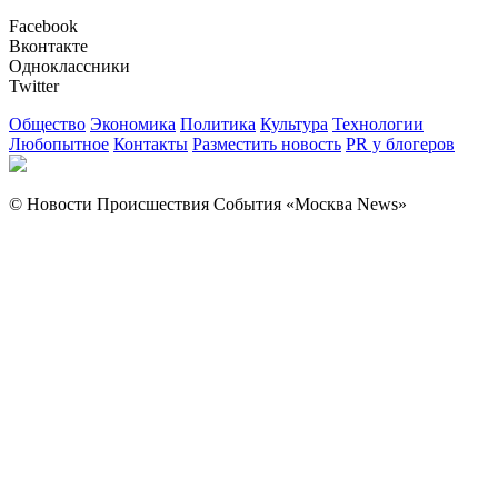
Facebook
Вконтакте
Одноклассники
Twitter
Общество
Экономика
Политика
Культура
Технологии
Любопытное
Контакты
Разместить новость
PR у блогеров
© Новости Происшествия События «Москва News»