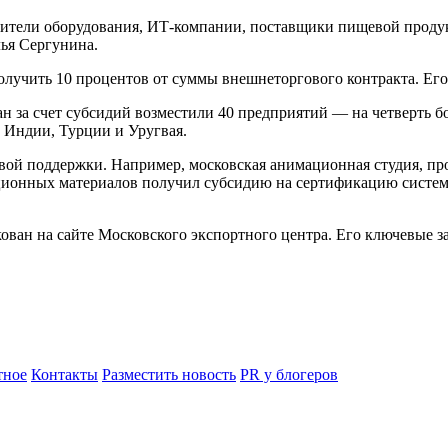
дители оборудования, ИТ-компании, поставщики пищевой проду
лья Сергунина.
олучить 10 процентов от суммы внешнеторгового контракта. Ег
ан за счет субсидий возместили 40 предприятий — на четверть 
 Индии, Турции и Уругвая.
вой поддержки. Например, московская анимационная студия, пр
яционных материалов получил субсидию на сертификацию систем
ван на сайте Московского экспортного центра. Его ключевые з
ное
Контакты
Разместить новость
PR у блогеров