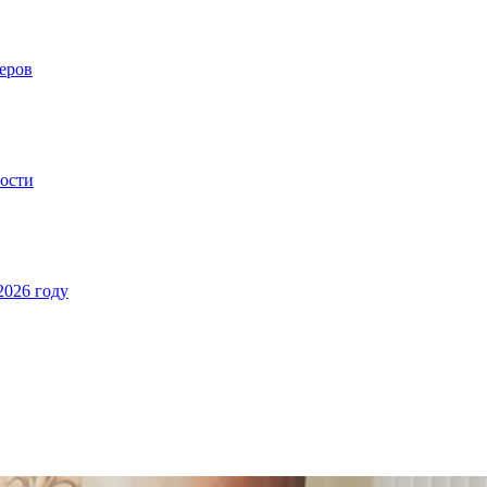
еров
ности
2026 году