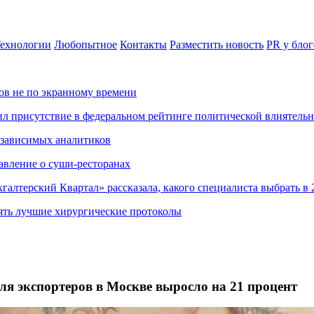
ехнологии
Любопытное
Контакты
Разместить новость
PR у блог
ов не по экранному времени
ил присутствие в федеральном рейтинге политической влиятель
езависимых аналитиков
авление о суши-ресторанах
хгалтерский Квартал» рассказала, какого специалиста выбрать в 
ять лучшие хирургические протоколы
ля экспортеров в Москве выросло на 21 процент