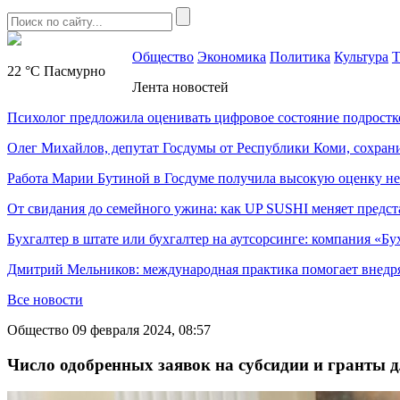
Общество
Экономика
Политика
Культура
Т
22 °C
Пасмурно
Лента новостей
Психолог предложила оценивать цифровое состояние подростк
Олег Михайлов, депутат Госдумы от Республики Коми, сохран
Работа Марии Бутиной в Госдуме получила высокую оценку н
От свидания до семейного ужина: как UP SUSHI меняет предст
Бухгалтер в штате или бухгалтер на аутсорсинге: компания «Бу
Дмитрий Мельников: международная практика помогает внедр
Все новости
Общество
09 февраля 2024, 08:57
Число одобренных заявок на субсидии и гранты д