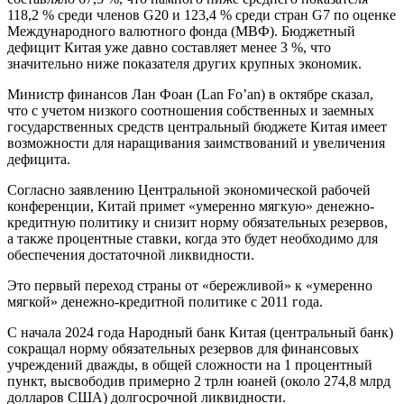
118,2 % среди членов G20 и 123,4 % среди стран G7 по оценке
Международного валютного фонда (МВФ). Бюджетный
дефицит Китая уже давно составляет менее 3 %, что
значительно ниже показателя других крупных экономик.
Министр финансов Лан Фоан (Lan Fo’an) в октябре сказал,
что с учетом низкого соотношения собственных и заемных
государственных средств центральный бюджете Китая имеет
возможности для наращивания заимствований и увеличения
дефицита.
Согласно заявлению Центральной экономической рабочей
конференции, Китай примет «умеренно мягкую» денежно-
кредитную политику и снизит норму обязательных резервов,
а также процентные ставки, когда это будет необходимо для
обеспечения достаточной ликвидности.
Это первый переход страны от «бережливой» к «умеренно
мягкой» денежно-кредитной политике с 2011 года.
С начала 2024 года Народный банк Китая (центральный банк)
сокращал норму обязательных резервов для финансовых
учреждений дважды, в общей сложности на 1 процентный
пункт, высвободив примерно 2 трлн юаней (около 274,8 млрд
долларов США) долгосрочной ликвидности.