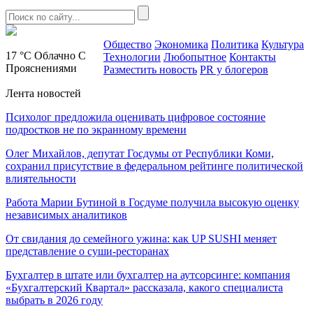
Общество
Экономика
Политика
Культура
17 °C
Облачно С
Технологии
Любопытное
Контакты
Прояснениями
Разместить новость
PR у блогеров
Лента новостей
Психолог предложила оценивать цифровое состояние
подростков не по экранному времени
Олег Михайлов, депутат Госдумы от Республики Коми,
сохранил присутствие в федеральном рейтинге политической
влиятельности
Работа Марии Бутиной в Госдуме получила высокую оценку
независимых аналитиков
От свидания до семейного ужина: как UP SUSHI меняет
представление о суши-ресторанах
Бухгалтер в штате или бухгалтер на аутсорсинге: компания
«Бухгалтерский Квартал» рассказала, какого специалиста
выбрать в 2026 году