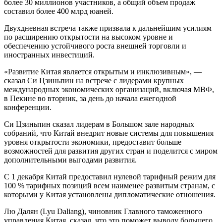
более 30 миллионов участников, а общий объем продаж
составил более 400 млрд юаней.
Двухдневная встреча также призвала к дальнейшим усилиям
по расширению открытости на высоком уровне и
обеспечению устойчивого роста внешней торговли и
иностранных инвестиций.
«Развитие Китая является открытым и инклюзивным», —
сказал Си Цзиньпин на встрече с лидерами крупных
международных экономических организаций, включая МВФ,
в Пекине во вторник, за день до начала ежегодной
конференции.
Си Цзиньпин сказал лидерам в Большом зале народных
собраний, что Китай внедрит новые системы для повышения
уровня открытости экономики, предоставит больше
возможностей для развития других стран и поделится с миром
дополнительными выгодами развития.
С 1 декабря Китай предоставил нулевой тарифный режим для
100 % тарифных позиций всем наименее развитым странам, с
которыми у Китая установлены дипломатические отношения.
Лю Далян (Lyu Daliang), чиновник Главного таможенного
управления Китая, сказал, что это поможет выводу большего