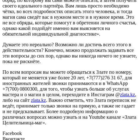
обряд, по которому вы сами можете описать, а затем получить
своего идеального партнёра. Вам лишь просто необходимо
чётко, во всех подробностях описать этого человека, и тогда
магия сама сведёт вас в нужном месте и в нужное время. Это
не все обряды, которые помогут в обретении личного счастья,
однако какой подойдёт именно вам выясняется на
обязательной индивидуальной диагностике».
Думаете это нереально? Возможно ли достичь всего этого в
действительности? Конечно, можно продолжать задавать все
эти вопросы до сих пор, однако вы никогда ничего не узнаете,
пока не рискнёте.
По всем вопросам вы можете обращаться к Злате по номеру,
который не меняется уже более 20 лет, +7(777)276 31 67, для
иностранных жителей звонки принимаются и в WhatsApp
+7(700) 0800300, для того, чтобы узнать больше об услугах
мастера и о магии в целом, переходите в Инстаграм @
zlata.kz
,
либо на сайт
zlata.kz
. Важно отметить, что Злата переписок не
ведёт, принимает только звонки на прямую, а также не гадает
и не предсказывает. Более подробную информацию о
различных вопросах можно узнать и на Youtube канале «Злата
Целительница-маг».
Facebook
Вконтакте