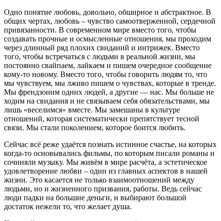
Одно понятие любовь, довольно, обширное и абстрактное. В
общих чертах, любовь – чувство самоотверженной, сердечной
привязанности. В современном мире вместо того, чтобы
создавать прочные и осмысленные отношения, мы проходим
через длинный ряд плохих свиданий и интрижек. Вместо
того, чтобы встречаться с людьми в реальной жизни, мы
постоянно свайпаем, лайкаем и пишем очередное сообщение
кому-то новому. Вместо того, чтобы говорить людям то, что
мы чувствуем, мы лживо пишем о чувствах, которые в тренде.
Мы френдзоним одних людей, а другие — нас. Мы больше не
ходим на свидания и не связываем себя обязательствами, мы
лишь «веселимся» вместе. Мы замешаны в культуре
отношений, которая систематически препятствует тесной
связи. Мы стали поколением, которое боится любить.
Сейчас всё реже удаётся познать истинное счастье, на которых
когда-то основывались фильмы, по которым писали романы и
сочиняли музыку. Мы живём в мире расчёта, а эстетическое
удовлетворение любви – один из главных аспектов в нашей
жизни. Это касается не только взаимоотношений между
людьми, но и жизненного призвания, работы. Ведь сейчас
люди падки на большие деньги, и выбирают большой
достаток нежели то, что желает душа.