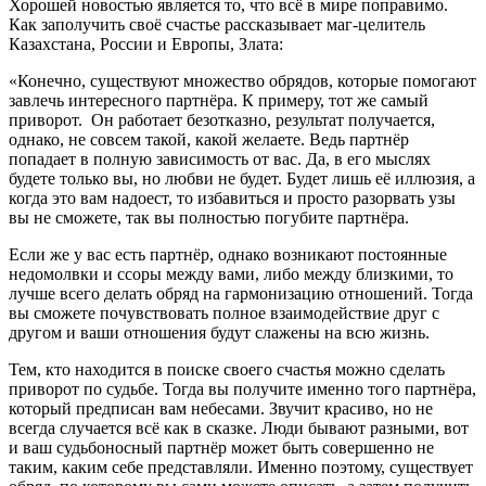
Хорошей новостью является то, что всё в мире поправимо.
Как заполучить своё счастье рассказывает маг-целитель
Казахстана, России и Европы, Злата:
«Конечно, существуют множество обрядов, которые помогают
завлечь интересного партнёра. К примеру, тот же самый
приворот. Он работает безотказно, результат получается,
однако, не совсем такой, какой желаете. Ведь партнёр
попадает в полную зависимость от вас. Да, в его мыслях
будете только вы, но любви не будет. Будет лишь её иллюзия, а
когда это вам надоест, то избавиться и просто разорвать узы
вы не сможете, так вы полностью погубите партнёра.
Если же у вас есть партнёр, однако возникают постоянные
недомолвки и ссоры между вами, либо между близкими, то
лучше всего делать обряд на гармонизацию отношений. Тогда
вы сможете почувствовать полное взаимодействие друг с
другом и ваши отношения будут слажены на всю жизнь.
Тем, кто находится в поиске своего счастья можно сделать
приворот по судьбе. Тогда вы получите именно того партнёра,
который предписан вам небесами. Звучит красиво, но не
всегда случается всё как в сказке. Люди бывают разными, вот
и ваш судьбоносный партнёр может быть совершенно не
таким, каким себе представляли. Именно поэтому, существует