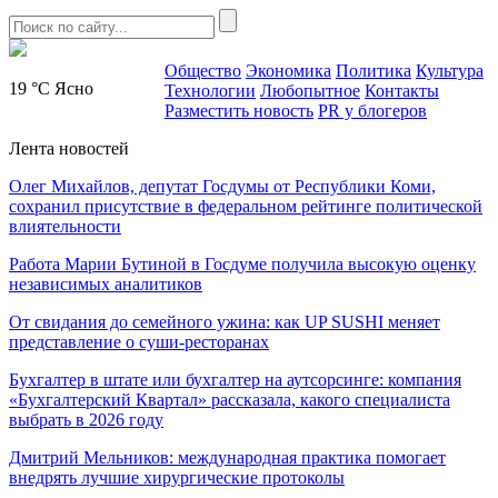
Общество
Экономика
Политика
Культура
19 °C
Ясно
Технологии
Любопытное
Контакты
Разместить новость
PR у блогеров
Лента новостей
Олег Михайлов, депутат Госдумы от Республики Коми,
сохранил присутствие в федеральном рейтинге политической
влиятельности
Работа Марии Бутиной в Госдуме получила высокую оценку
независимых аналитиков
От свидания до семейного ужина: как UP SUSHI меняет
представление о суши-ресторанах
Бухгалтер в штате или бухгалтер на аутсорсинге: компания
«Бухгалтерский Квартал» рассказала, какого специалиста
выбрать в 2026 году
Дмитрий Мельников: международная практика помогает
внедрять лучшие хирургические протоколы