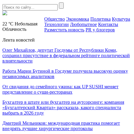
Общество
Экономика
Политика
Культура
22 °C
Небольшая
Технологии
Любопытное
Контакты
Облачность
Разместить новость
PR у блогеров
Лента новостей
Олег Михайлов, депутат Госдумы от Республики Коми,
сохранил присутствие в федеральном рейтинге политической
влиятельности
Работа Марии Бутиной в Госдуме получила высокую оценку
независимых аналитиков
От свидания до семейного ужина: как UP SUSHI меняет
представление о суши-ресторанах
Бухгалтер в штате или бухгалтер на аутсорсинге: компания
«Бухгалтерский Квартал» рассказала, какого специалиста
выбрать в 2026 году
Дмитрий Мельников: международная практика помогает
внедрять лучшие хирургические протоколы