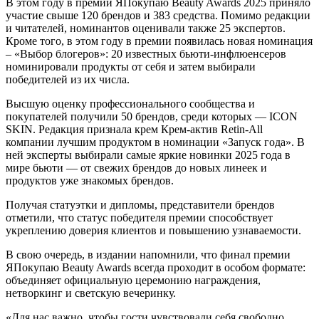
В этом году в премии ЯПокупаю Beauty Awards 2025 приняло
участие свыше 120 брендов и 383 средства. Помимо редакции
и читателей, номинантов оценивали также 25 экспертов.
Кроме того, в этом году в премии появилась новая номинация
– «Выбор блогеров»: 20 известных бьюти-инфлюенсеров
номинировали продукты от себя и затем выбирали
победителей из их числа.
Высшую оценку профессионального сообщества и
покупателей получили 50 брендов, среди которых — ICON
SKIN. Редакция признала крем Крем-актив Retin-All
компании лучшим продуктом в номинации «Запуск года». В
ней эксперты выбирали самые яркие новинки 2025 года в
мире бьюти — от свежих брендов до новых линеек и
продуктов уже знакомых брендов.
Получая статуэтки и дипломы, представители брендов
отметили, что статус победителя премии способствует
укреплению доверия клиентов и повышению узнаваемости.
В свою очередь, в издании напомнили, что финал премии
ЯПокупаю Beauty Awards всегда проходит в особом формате:
объединяет официальную церемонию награждения,
нетворкинг и светскую вечеринку.
«Для нас важно, чтобы гости чувствовали себя свободно.