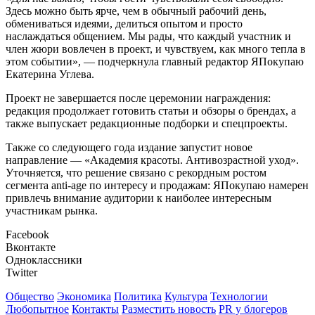
Здесь можно быть ярче, чем в обычный рабочий день,
обмениваться идеями, делиться опытом и просто
наслаждаться общением. Мы рады, что каждый участник и
член жюри вовлечен в проект, и чувствуем, как много тепла в
этом событии», — подчеркнула главный редактор ЯПокупаю
Екатерина Углева.
Проект не завершается после церемонии награждения:
редакция продолжает готовить статьи и обзоры о брендах, а
также выпускает редакционные подборки и спецпроекты.
Также со следующего года издание запустит новое
направление — «Академия красоты. Антивозрастной уход».
Уточняется, что решение связано с рекордным ростом
сегмента anti-age по интересу и продажам: ЯПокупаю намерен
привлечь внимание аудитории к наиболее интересным
участникам рынка.
Facebook
Вконтакте
Одноклассники
Twitter
Общество
Экономика
Политика
Культура
Технологии
Любопытное
Контакты
Разместить новость
PR у блогеров