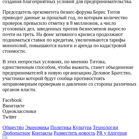
создания благоприятных условий для предпринимательства.
Председатель оргкомитета бизнес-форума Борис Титов
приводит данные за прошлый год, по которым количество
проверок превысило отметку в 8 миллионов, а число
уголовных дел, заведенных против бизнесменов выросло
почти на треть. На фоне затяжного кризиса продолжают
подниматься ставки по кредитам, увеличиваются тарифы
монополий, повышаются налоги и аренда по кадастровой
стоимости.
В этих непростых условиях, по мнению Титова,
единственным способом, чтобы выжить, станет объединение
предпринимателей в новую организацию Деловое Братство,
участники которой будут сообща противостоять
неправомерным проверкам и давлению со стороны различных
органов власти.
Facebook
Вконтакте
Одноклассники
Twitter
Общество
Экономика
Политика
Культура
Технологии
Любопытное
Контакты
Разместить новость
PR у блогеров