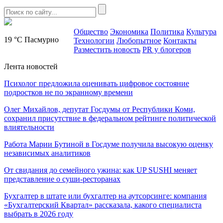
Общество
Экономика
Политика
Культура
19 °C
Пасмурно
Технологии
Любопытное
Контакты
Разместить новость
PR у блогеров
Лента новостей
Психолог предложила оценивать цифровое состояние
подростков не по экранному времени
Олег Михайлов, депутат Госдумы от Республики Коми,
сохранил присутствие в федеральном рейтинге политической
влиятельности
Работа Марии Бутиной в Госдуме получила высокую оценку
независимых аналитиков
От свидания до семейного ужина: как UP SUSHI меняет
представление о суши-ресторанах
Бухгалтер в штате или бухгалтер на аутсорсинге: компания
«Бухгалтерский Квартал» рассказала, какого специалиста
выбрать в 2026 году