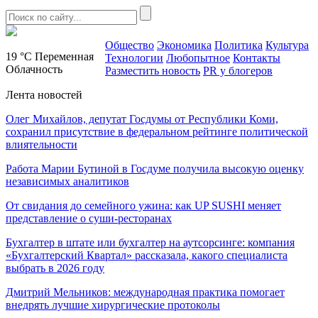
Общество
Экономика
Политика
Культура
19 °C
Переменная
Технологии
Любопытное
Контакты
Облачность
Разместить новость
PR у блогеров
Лента новостей
Олег Михайлов, депутат Госдумы от Республики Коми,
сохранил присутствие в федеральном рейтинге политической
влиятельности
Работа Марии Бутиной в Госдуме получила высокую оценку
независимых аналитиков
От свидания до семейного ужина: как UP SUSHI меняет
представление о суши-ресторанах
Бухгалтер в штате или бухгалтер на аутсорсинге: компания
«Бухгалтерский Квартал» рассказала, какого специалиста
выбрать в 2026 году
Дмитрий Мельников: международная практика помогает
внедрять лучшие хирургические протоколы