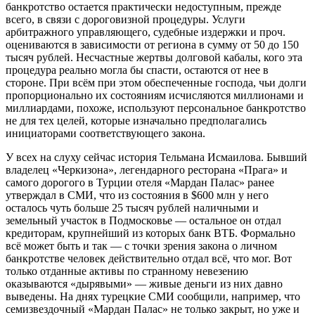
банкротство остается практически недоступным, прежде
всего, в связи с дороговизной процедуры. Услуги
арбитражного управляющего, судебные издержки и проч.
оцениваются в зависимости от региона в сумму от 50 до 150
тысяч рублей. Несчастные жертвы долговой кабалы, кого эта
процедура реально могла бы спасти, остаются от нее в
стороне. При всём при этом обеспеченные господа, чьи долги
пропорционально их состояниям исчисляются миллионами и
миллиардами, похоже, используют персональное банкротство
не для тех целей, которые изначально предполагались
инициаторами соответствующего закона.
У всех на слуху сейчас история Тельмана Исмаилова. Бывший
владелец «Черкизона», легендарного ресторана «Прага» и
самого дорогого в Турции отеля «Мардан Палас» ранее
утверждал в СМИ, что из состояния в $600 млн у него
осталось чуть больше 25 тысяч рублей наличными и
земельный участок в Подмосковье — остальное он отдал
кредиторам, крупнейший из которых банк ВТБ. Формально
всё может быть и так — с точки зрения закона о личном
банкротстве человек действительно отдал всё, что мог. Вот
только отданные активы по странному невезению
оказываются «дырявыми» — живые деньги из них давно
выведены. На днях турецкие СМИ сообщили, например, что
семизвездочный «Мардан Палас» не только закрыт, но уже и