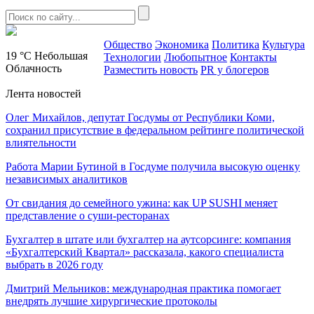
Общество
Экономика
Политика
Культура
19 °C
Небольшая
Технологии
Любопытное
Контакты
Облачность
Разместить новость
PR у блогеров
Лента новостей
Олег Михайлов, депутат Госдумы от Республики Коми,
сохранил присутствие в федеральном рейтинге политической
влиятельности
Работа Марии Бутиной в Госдуме получила высокую оценку
независимых аналитиков
От свидания до семейного ужина: как UP SUSHI меняет
представление о суши-ресторанах
Бухгалтер в штате или бухгалтер на аутсорсинге: компания
«Бухгалтерский Квартал» рассказала, какого специалиста
выбрать в 2026 году
Дмитрий Мельников: международная практика помогает
внедрять лучшие хирургические протоколы