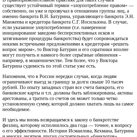
существует устойчивый термин «злоупотребление правом» —
собственно, он уже и прозвучал в отношении группы лиц, а
именно банкрота В.Н. Батурина, управляющего банкрота Э.Н.
Манжеева и кредитора банкрота С.Г. Иосильзона. В случае,
если указанное злоупотребление (т.е. намеренное
инициирование заведомо бесперспективных исков и
затягивание процедуры банкротства) будет сопровождаться
некими встречными предложениями к кредиторам «решить
вопрос миром», то Виктор Батурин и его соратники вполне
могут получить и намного более серьёзные обвинения –
например, в мошенничестве. Тем более, что у Виктора
Батурина судимость по этой статье уже есть.
Напомним, что в России нередки случаи, когда людям
ограничивают выезд за границу за долги свыше 10 тысяч
рублей. По опыту западных стран все счета банкрота, его
банковские карты и т.п. должны быть заблокированы, активы
арестованы, а тратить со счетов он может только четко
установленную сумму, которой должно хватать лишь на самое
необходимое.
И здесь мы вновь возвращаемся к закону о банкротстве
физлиц, которому исполнилось два года — точнее, к вопросу
о его эффективности. Истории Исмаилова, Кехмана, Батурина
и многих десятков других состоятельных «банкротов»