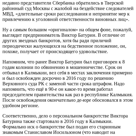
недавно представители Сбербанка обратились в Тверской
районный суд Москвы с жалобой на бездействие следователей
МВД, «длительные сроки расследования и непринятие мер к
привлечению к уголовной ответственности виновных лиц».
Ну а самым большим «оригиналом» на общем фоне, пожалуй,
выглядит предприниматель Виктор Батурин. В отличие от
других звездных банкротов, хотя бы ради приличий
периодически жалующихся на бедственное положение, он,
похоже, получает от происходящего удовольствие.
Напомним, что ранее Виктор Батурин был приговорен к 8
годам колонии по обвинению в мошенничестве. Срок он
отбывал в Калмыкии, вел себя в местах заключения примерно
и был освобожден досрочно в 2016 году по решению
Верховного суда РК с заменой части срока штрафом. Надо
напомнить, что ещё в 90-е он какое-то время работал
председателем правительства как раз в республике Калмыкия.
После освобождения окончательно де-юре обосновался в этом
удобном регионе.
Соответственно, дело о персональном банкротстве Виктора
Батурина также стартовало в 2016 году в Калмыкии.
Формально иск о банкротстве был подан его старинным
знакомым Станиславом Иосильзоном (что наводит на