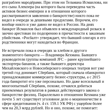
разграблен мародёрами. При этом ни Тельмана Исмаилова, ни
его сына Алекпера (на которого была переведена часть
активов бизнес-империи и в отношении которого
рассматриваются заявления о банкротстве) никто пока не
видел в очереди за дешевыми продуктами. Впрочем, его
вообще никто и уже давно не видел в России. На днях
банкрот Исмаилов был объявлен в международный розыск и
заочно арестован по подозрению в причастности к заказным
убийствам. «Росбалт» утверждает, что бывший олигарх и его
родственники могут находиться во Франции.
Не встречали пока в очередях за хлебом и другого
знаменитого банкрота — Владимира Кехмана. Бывшего
руководителя группы компаний JFC – ранее крупнейшего
экспортера бананов, а также бывшего директора
Михайловского и Новосибирского оперных театров вот уже
третий год донимает Сбербанк, который сначала обанкротил
принадлежавшие коммерсанту бизнес-структуры, а с 2015
года банкротит его уже персонально. Но даже всесильный и
многоопытный Сбербанк, похоже, отчаялся добиться
приемлемых результатов в рамках действующего закона о
банкротстве физлиц. Параллельно в отношении Кехмана уже
почти 5 лет существует уголовное дело о мошенничестве в
сфере кредитования (ч. 4 ст. 159.1 УК РФ) с ущербом более
чем на 20,3 млрд рублей. Но и оно, похоже, не помогает: