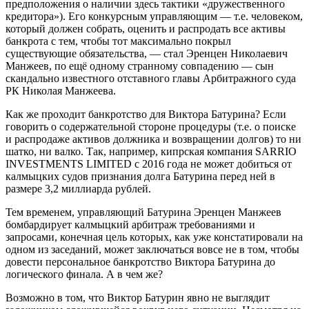
предположения о наличии здесь тактики «дружественного
кредитора»). Его конкурсным управляющим — т.е. человеком,
который должен собрать, оценить и распродать все активы
банкрота с тем, чтобы тот максимально покрыл
существующие обязательства, — стал Эренцен Николаевич
Манжеев, по ещё одному странному совпадению — сын
скандально известного отставного главы Арбитражного суда
РК Николая Манжеева.
Как же проходит банкротство для Виктора Батурина? Если
говорить о содержательной стороне процедуры (т.е. о поиске
и распродаже активов должника и возвращении долгов) то ни
шатко, ни валко. Так, например, кипрская компания SARRIO
INVESTMENTS LIMITED с 2016 года не может добиться от
калмыцких судов признания долга Батурина перед ней в
размере 3,2 миллиарда рублей.
Тем временем, управляющий Батурина Эренцен Манжеев
бомбардирует калмыцкий арбитраж требованиями и
запросами, конечная цель которых, как уже констатировали на
одном из заседаний, может заключаться вовсе не в том, чтобы
довести персональное банкротство Виктора Батурина до
логического финала. А в чем же?
Возможно в том, что Виктор Батурин явно не выглядит