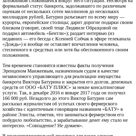
заложником сложившейся вокруг него ситуации. Несмотря на
формальный статус банкрота, задолжавшего по различным
оценкам от нескольких сотен миллионов до нескольких
миллиардов рублей, Батурин разъезжает по всему миру —
курорты, европейские столицы; дарит дорогие подарки своим
близким (говорят, своей теще Людмиле Образцовой он
подарил автомобиль «Бентли»); раздает интервью (из
недавних — его беседа с Ксенией Собчак в эфире телеканала
«Дождь») и вообще не оставляет впечатления человека,
стесненного в средствах или хотя бы обеспокоенного своим
положением.
Тем временем становятся известны факты получения
Эренценом Манжеевым, назначенным судом в качестве
независимого управляющего для реализации имущества
банкрота Виктора Батурина и закрытия его долгов, денежных
средств от ООО «БАТУ ПЛЮС» за некие консалтинговые
услуги. Так, в декабре 2016 и январе 2017 года он получил
166 000 руб. Незадолго до этого Виктор Батурин сам
рассказал журналистам об успехах своего фермерского
хозяйства с идентичным говорящим названием «БАТУ» в
районе Элисты, отметив, что заниматься фермерством его
побудило любопытство, а зарабатывание денег ему стало не
интересно. «Совпадение? Не думаем».
В правоприменительной практике для таких случаев