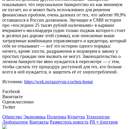
показывают, что персональное банкротство их как минимум
не пугает, но и может быть использовано для решения
финансовых проблем, очень далеких от тех, что заботят 99,9%
оставшихся в России должников. Звучащие в СМИ истории
про «последние 25 тысяч рублей наличными» в кармане
вчерашнего миллиардера (один только пиджак которого стоит
в десятки раз дороже этой суммы), или описанные выше
хитроумные комбинации управляющего и кредитора, который
себе не отказывает — всё это истории одного порядка:
ничего, кроме злости, раздражения и недоверия к закону у
простых граждан они вызвать не могут. Законодательство о
личном банкротстве явно нуждается в пересмотре — с тем,
чтобы сделать эту процедуру доступной для тех, кто больше
всего в ней нуждается, и защитить её от злоупотреблений.
Источник:
https://wek.ru/razoryon-i-ochen-bogat
Facebook
Вконтакте
Одноклассники
Twitter
Общество
Экономика
Политика
Культура
Технологии
Любопытное
Контакты
Разместить новость
PR у блогеров