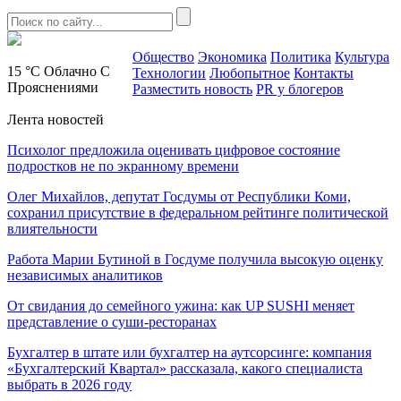
Общество
Экономика
Политика
Культура
15 °C
Облачно С
Технологии
Любопытное
Контакты
Прояснениями
Разместить новость
PR у блогеров
Лента новостей
Психолог предложила оценивать цифровое состояние
подростков не по экранному времени
Олег Михайлов, депутат Госдумы от Республики Коми,
сохранил присутствие в федеральном рейтинге политической
влиятельности
Работа Марии Бутиной в Госдуме получила высокую оценку
независимых аналитиков
От свидания до семейного ужина: как UP SUSHI меняет
представление о суши-ресторанах
Бухгалтер в штате или бухгалтер на аутсорсинге: компания
«Бухгалтерский Квартал» рассказала, какого специалиста
выбрать в 2026 году