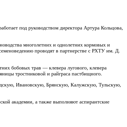
аботает под руководством директора Артура Кольцова,
еноводства многолетних и однолетних кормовых и
 семеноведению проводят в партнерстве с РХТУ им. Д.
них бобовых трав — клевера лугового, клевера
сяницы тростниковой и райграса пастбищного.
адскую, Ивановскую, Брянскую, Калужскую, Тульскую,
ской академии, а также выполняют аспирантские