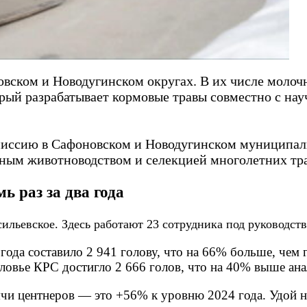
овском и Новодугинском округах. В их числе мол
орый разрабатывает кормовые травы совместно с н
иссию в Сафоновском и Новодугинском муниципаль
ным животноводством и селекцией многолетних тра
ь раз за два года
ильевское. Здесь работают 23 сотрудника под руководст
года составило 2 941 голову, что на 66% больше, чем 
ловье КРС достигло 2 666 голов, что на 40% выше ан
ячи центнеров — это +56% к уровню 2024 года. Удой н