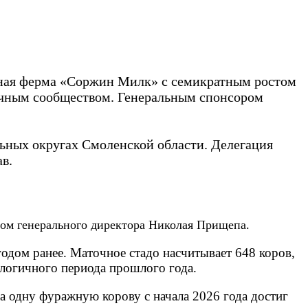
очная ферма «Соржин Милк» с семикратным ростом
аучным сообществом. Генеральным спонсором
ных округах Смоленской области. Делегация
в.
вом генерального директора Николая Прищепа.
годом ранее. Маточное стадо насчитывает 648 коров,
алогичного периода прошлого года.
а одну фуражную корову с начала 2026 года достиг