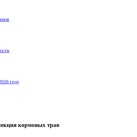
еров
ности
2026 году
лекция кормовых трав