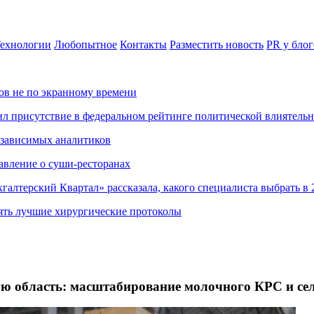
ехнологии
Любопытное
Контакты
Разместить новость
PR у блог
ов не по экранному времени
ил присутствие в федеральном рейтинге политической влиятель
езависимых аналитиков
авление о суши-ресторанах
хгалтерский Квартал» рассказала, какого специалиста выбрать в 
ять лучшие хирургические протоколы
ую область: масштабирование молочного КРС и се