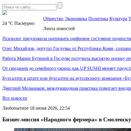
Общество
Экономика
Политика
Культура
Т
24 °C
Пасмурно
Лента новостей
Психолог предложила оценивать цифровое состояние подростк
Олег Михайлов, депутат Госдумы от Республики Коми, сохран
Работа Марии Бутиной в Госдуме получила высокую оценку н
От свидания до семейного ужина: как UP SUSHI меняет предст
Бухгалтер в штате или бухгалтер на аутсорсинге: компания «Бу
Дмитрий Мельников: международная практика помогает внедр
Все новости
Любопытное
18 июня 2026, 22:54
Бизнес-миссия «Народного фермера» в Смоленск