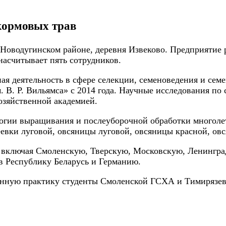
 кормовых трав
Новодугинском районе, деревня Извеково. Предприятие р
насчитывает пять сотрудников.
ая деятельность в сфере селекции, семеноведения и сем
 В. Р. Вильямса» с 2014 года. Научные исследования по
озяйственной академией.
огии выращивания и послеуборочной обработки многолет
феевки луговой, овсяницы луговой, овсяницы красной, ов
и, включая Смоленскую, Тверскую, Московскую, Ленингр
в Республику Беларусь и Германию.
венную практику студенты Смоленской ГСХА и Тимирязев