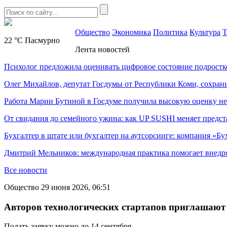
Общество
Экономика
Политика
Культура
Т
22 °C
Пасмурно
Лента новостей
Психолог предложила оценивать цифровое состояние подростк
Олег Михайлов, депутат Госдумы от Республики Коми, сохран
Работа Марии Бутиной в Госдуме получила высокую оценку н
От свидания до семейного ужина: как UP SUSHI меняет предст
Бухгалтер в штате или бухгалтер на аутсорсинге: компания «Бу
Дмитрий Мельников: международная практика помогает внедр
Все новости
Общество
29 июня 2026, 06:51
Авторов технологических стартапов приглашают 
Подать заявку можно до 14 сентября.