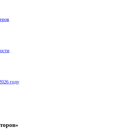
еров
ности
2026 году
аторов»