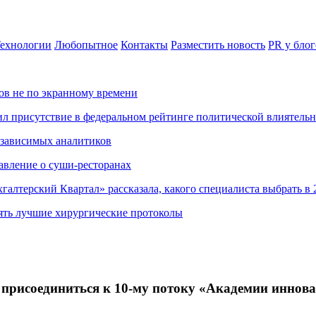
ехнологии
Любопытное
Контакты
Разместить новость
PR у блог
ов не по экранному времени
ил присутствие в федеральном рейтинге политической влиятель
езависимых аналитиков
авление о суши-ресторанах
хгалтерский Квартал» рассказала, какого специалиста выбрать в 
ять лучшие хирургические протоколы
присоединиться к 10-му потоку «Академии иннов