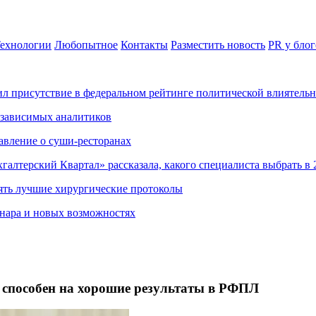
ехнологии
Любопытное
Контакты
Разместить новость
PR у блог
ил присутствие в федеральном рейтинге политической влиятель
езависимых аналитиков
авление о суши-ресторанах
хгалтерский Квартал» рассказала, какого специалиста выбрать в 
ять лучшие хирургические протоколы
нара и новых возможностях
способен на хорошие результаты в РФПЛ