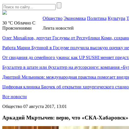
Общество
Экономика
Политика
Культура
Т
30 °C
Облачно С
Прояснениями
Лента новостей
Олег Михайлов, депутат Госдумы от Республики Коми, сохран
Работа Марии Бутиной в Госдуме получила высокую оценку н
От свидания до семейного ужина: как UP SUSHI меняет предст
Бухгалтер в штате или бухгалтер на аутсорсинге: компания «Бу
Дмитрий Мельников: международная практика помогает внедр
Цифровая клиника Биочек об открытии хирургического стацио
Все новости
Общество
07 августа 2017, 13:01
Аркадий Мкртычев: верю, что «СКА-Хабаровск» 