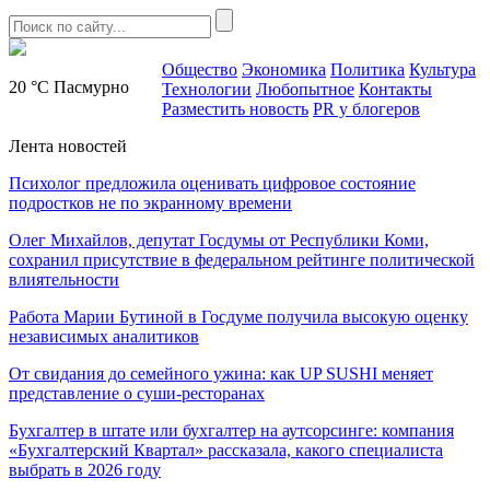
Общество
Экономика
Политика
Культура
20 °C
Пасмурно
Технологии
Любопытное
Контакты
Разместить новость
PR у блогеров
Лента новостей
Психолог предложила оценивать цифровое состояние
подростков не по экранному времени
Олег Михайлов, депутат Госдумы от Республики Коми,
сохранил присутствие в федеральном рейтинге политической
влиятельности
Работа Марии Бутиной в Госдуме получила высокую оценку
независимых аналитиков
От свидания до семейного ужина: как UP SUSHI меняет
представление о суши-ресторанах
Бухгалтер в штате или бухгалтер на аутсорсинге: компания
«Бухгалтерский Квартал» рассказала, какого специалиста
выбрать в 2026 году