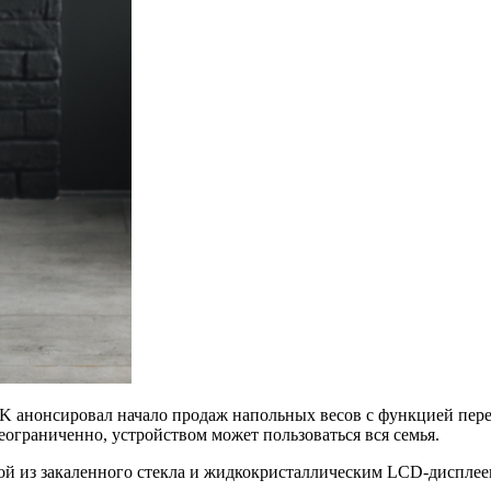
нонсировал начало продаж напольных весов с функцией переда
еограниченно, устройством может пользоваться вся семья.
й из закаленного стекла и жидкокристаллическим LCD-дисплеем