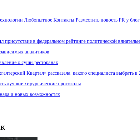
ехнологии
Любопытное
Контакты
Разместить новость
PR у блог
ил присутствие в федеральном рейтинге политической влиятель
езависимых аналитиков
авление о суши-ресторанах
хгалтерский Квартал» рассказала, какого специалиста выбрать в 
ять лучшие хирургические протоколы
нара и новых возможностях
AK