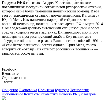
Госдумы РФ 6-го созыва Андрея Колесника, литовские
пограничники поступили согласно той русофобской истерии,
которой ныне болен тамошний политический бомонд. Из-за
этого периодически страдают нормальные люди. К примеру,
Юрий Мель. Как напомнил народный избранник, этот
военный пенсионер, полковник запаса армии РФ в марте 2014
г. был задержан десятью литовскими спецназовцами и более
трех лет удерживается в застенках Вильнюсского изолятора
несмотря на прогрессирующий диабет. Ему выдвигают
абсурдные обвинения в рамках Вильнюсских событий 1991 г.
«Если Литва панически боится одного Юрия Меля, то что
говорить об «отряде» из четырех российских военных?» —
задался вопросом депутат.
Facebook
Вконтакте
Одноклассники
Twitter
Общество
Экономика
Политика
Культура
Технологии
Любопытное
Контакты
Разместить новость
PR у блогеров