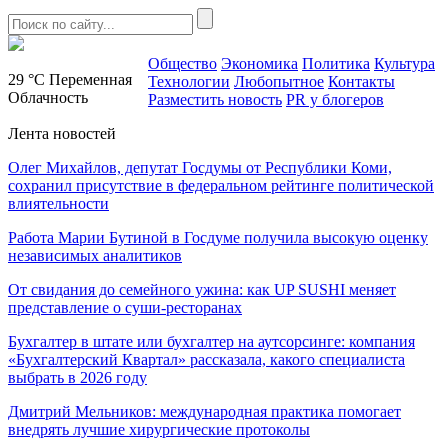
Общество
Экономика
Политика
Культура
29 °C
Переменная
Технологии
Любопытное
Контакты
Облачность
Разместить новость
PR у блогеров
Лента новостей
Олег Михайлов, депутат Госдумы от Республики Коми,
сохранил присутствие в федеральном рейтинге политической
влиятельности
Работа Марии Бутиной в Госдуме получила высокую оценку
независимых аналитиков
От свидания до семейного ужина: как UP SUSHI меняет
представление о суши-ресторанах
Бухгалтер в штате или бухгалтер на аутсорсинге: компания
«Бухгалтерский Квартал» рассказала, какого специалиста
выбрать в 2026 году
Дмитрий Мельников: международная практика помогает
внедрять лучшие хирургические протоколы