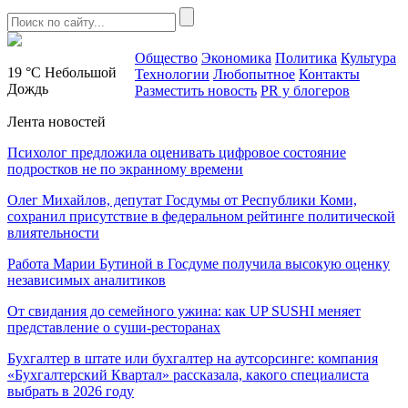
Общество
Экономика
Политика
Культура
19 °C
Небольшой
Технологии
Любопытное
Контакты
Дождь
Разместить новость
PR у блогеров
Лента новостей
Психолог предложила оценивать цифровое состояние
подростков не по экранному времени
Олег Михайлов, депутат Госдумы от Республики Коми,
сохранил присутствие в федеральном рейтинге политической
влиятельности
Работа Марии Бутиной в Госдуме получила высокую оценку
независимых аналитиков
От свидания до семейного ужина: как UP SUSHI меняет
представление о суши-ресторанах
Бухгалтер в штате или бухгалтер на аутсорсинге: компания
«Бухгалтерский Квартал» рассказала, какого специалиста
выбрать в 2026 году