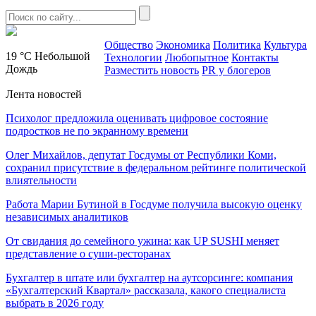
Общество
Экономика
Политика
Культура
19 °C
Небольшой
Технологии
Любопытное
Контакты
Дождь
Разместить новость
PR у блогеров
Лента новостей
Психолог предложила оценивать цифровое состояние
подростков не по экранному времени
Олег Михайлов, депутат Госдумы от Республики Коми,
сохранил присутствие в федеральном рейтинге политической
влиятельности
Работа Марии Бутиной в Госдуме получила высокую оценку
независимых аналитиков
От свидания до семейного ужина: как UP SUSHI меняет
представление о суши-ресторанах
Бухгалтер в штате или бухгалтер на аутсорсинге: компания
«Бухгалтерский Квартал» рассказала, какого специалиста
выбрать в 2026 году