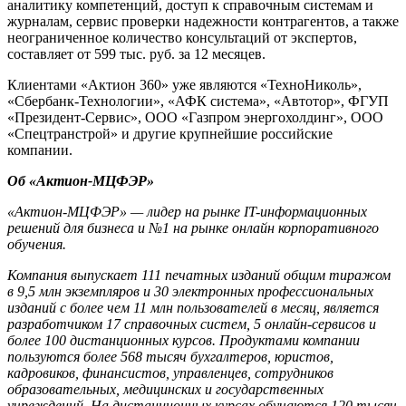
аналитику компетенций, доступ к справочным системам и
журналам, сервис проверки надежности контрагентов, а также
неограниченное количество консультаций от экспертов,
составляет от 599 тыс. руб. за 12 месяцев.
Клиентами «Актион 360» уже являются «ТехноНиколь»,
«Сбербанк-Технологии», «АФК система», «Автотор», ФГУП
«Президент-Сервис», ООО «Газпром энергохолдинг», ООО
«Спецтранстрой» и другие крупнейшие российские
компании.
Об «Актион-МЦФЭР»
«Актион-МЦФЭР» — лидер на рынке IT-информационных
решений для бизнеса и №1 на рынке онлайн корпоративного
обучения.
Компания выпускает 111 печатных изданий общим тиражом
в 9,5 млн экземпляров и 30 электронных профессиональных
изданий с более чем 11 млн пользователей в месяц, является
разработчиком 17 справочных систем, 5 онлайн-сервисов и
более 100 дистанционных курсов. Продуктами компании
пользуются более 568 тысяч бухгалтеров, юристов,
кадровиков, финансистов, управленцев, сотрудников
образовательных, медицинских и государственных
учреждений. На дистанционных курсах обучаются 120 тысяч