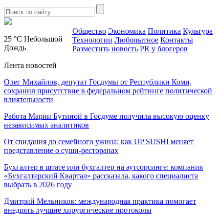
Общество
Экономика
Политика
Культура
25 °C
Небольшой
Технологии
Любопытное
Контакты
Дождь
Разместить новость
PR у блогеров
Лента новостей
Олег Михайлов, депутат Госдумы от Республики Коми,
сохранил присутствие в федеральном рейтинге политической
влиятельности
Работа Марии Бутиной в Госдуме получила высокую оценку
независимых аналитиков
От свидания до семейного ужина: как UP SUSHI меняет
представление о суши-ресторанах
Бухгалтер в штате или бухгалтер на аутсорсинге: компания
«Бухгалтерский Квартал» рассказала, какого специалиста
выбрать в 2026 году
Дмитрий Мельников: международная практика помогает
внедрять лучшие хирургические протоколы