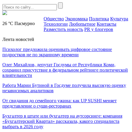
Общество
Экономика
Политика
Культура
26 °C
Пасмурно
Технологии
Любопытное
Контакты
Разместить новость
PR у блогеров
Лента новостей
Психолог предложила оценивать цифровое состояние
подростков не по экранному времени
Олег Михайлов, депутат Госдумы от Республики Коми,
сохранил присутствие в федеральном рейтинге политической
влиятельности
Работа Марии Бутиной в Госдуме получила высокую оценку
независимых аналитиков
От свидания до семейного ужина: как UP SUSHI меняет
представление о суши-ресторанах
Бухгалтер в штате или бухгалтер на аутсорсинге: компания
«Бухгалтерский Квартал» рассказала, какого специалиста
выбрать в 2026 году