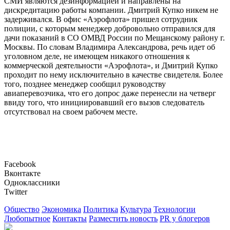
СМИ являются дезинформацией и направлены на
дискредитацию работы компании. Дмитрий Купко никем не
задерживался. В офис «Аэрофлота» пришел сотрудник
полиции, с которым менеджер добровольно отправился для
дачи показаний в СО ОМВД России по Мещанскому району г.
Москвы. По словам Владимира Александрова, речь идет об
уголовном деле, не имеющем никакого отношения к
коммерческой деятельности «Аэрофлота», и Дмитрий Купко
проходит по нему исключительно в качестве свидетеля. Более
того, позднее менеджер сообщил руководству
авиаперевозчика, что его допрос даже перенесли на четверг
ввиду того, что инициировавший его вызов следователь
отсутствовал на своем рабочем месте.
Facebook
Вконтакте
Одноклассники
Twitter
Общество
Экономика
Политика
Культура
Технологии
Любопытное
Контакты
Разместить новость
PR у блогеров