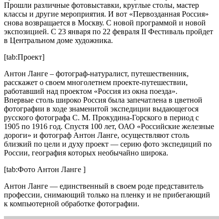
Прошли различные фотовыставки, круглые столы, мастер
классы и другие мероприятия. И вот «Первозданная Россия»
снова возвращается в Москву. С новой программой и новой
экспозицией. С 23 января по 22 февраля II Фестиваль пройдет
в Центральном доме художника.
[tab:Проект]
Антон Ланге – фотограф-натуралист, путешественник,
расскажет о своем многолетнем проекте-путешествии,
работавший над проектом «Россия из окна поезда».
Впервые столь широко Россия была запечатлена в цветной
фотографии в ходе знаменитой экспедиции выдающегося
русского фотографа С. М. Прокудина-Горского в период с
1905 по 1916 год. Спустя 100 лет, ОАО «Российские железные
дороги» и фотограф Антон Ланге, осуществляют столь
близкий по цели и духу проект — серию фото экспедиций по
России, география которых необычайно широка.
[tab:Фото Антон Ланге ]
Антон Ланге — единственный в своем роде представитель
профессии, снимающий только на пленку и не прибегающий
к компьютерной обработке фотографии.