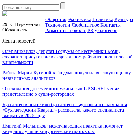
Общество
Экономика
Политика
Культура
29 °C
Переменная
Технологии
Любопытное
Контакты
Облачность
Разместить новость
PR у блогеров
Лента новостей
Олег Михайлов, депутат Госдумы от Республики Коми,
сохранил присутствие в федеральном рейтинге политической
влиятельности
Работа Марии Бутиной в Госдуме получила высокую оценку
независимых аналитиков
От свидания до семейного ужина: как UP SUSHI меняет
представление о суши-ресторанах
Бухгалтер в штате или бухгалтер на аутсорсинге: компания
«Бухгалтерский Квартал» рассказала, какого специалиста
выбрать в 2026 году
Дмитрий Мельников: международная практика помогает
внедрять лучшие хирургические протоколы