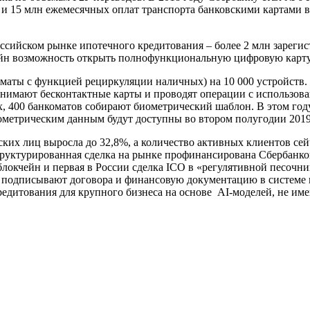
в и 15 млн ежемесячных оплат транспорта банковскими картами в
оссийском рынке ипотечного кредитования – более 2 млн зареги
н возможность открыть полнофункциональную цифровую карту V
маты с функцией рециркуляции наличных) на 10 000 устройств.
нимают бесконтактные карты и проводят операции с использова
х, 400 банкоматов собирают биометрический шаблон. В этом год
метрическим данным будут доступны во втором полугодии 2019
ких лиц выросла до 32,8%, а количество активных клиентов сейч
руктурированная сделка на рынке профинансирована Сбербанком
локчейн и первая в России сделка ICO в «регулятивной песочн
но подписывают договора и финансовую документацию в систем
кредитования для крупного бизнеса на основе AI-моделей, не и