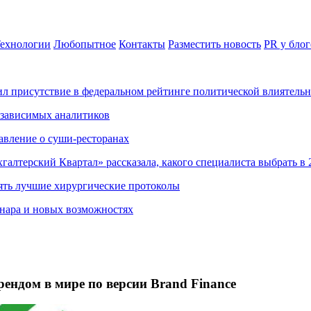
ехнологии
Любопытное
Контакты
Разместить новость
PR у блог
ил присутствие в федеральном рейтинге политической влиятель
езависимых аналитиков
авление о суши-ресторанах
хгалтерский Квартал» рассказала, какого специалиста выбрать в 
ять лучшие хирургические протоколы
нара и новых возможностях
ндом в мире по версии Brand Finance