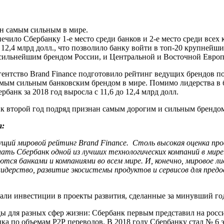
н самым сильным в мире.
спечило Сбербанку 1-е место среди банков и 2-е место среди все
 12,4 млрд долл., что позволило банку войти в топ-20 крупнейши
и сильнейшим брендом России, и Центральной и Восточной Евро
нтство Brand Finance подготовило рейтинг ведущих брендов по
 самым сильным банковским брендом в мире. Помимо лидерства в
рбанк за 2018 год выросла с 11,6 до 12,4 млрд долл.
к второй год подряд признан самым дорогим и сильным брендо
а:
едущий мировой рейтинг Brand Finance. Столь высокая оценка 
ть Сбербанк одной из лучших технологических компаний в мире
уются банками и компаниями во всем мире. И, конечно, мировое
идерство, развитие экосистемы продуктов и сервисов для пред
али инвестиции в проекты развития, сделанные за минувший го
ы для разных сфер жизни: Сбербанк первым представил на рос
нка по объемам Р2Р переводов. В 2018 году Сбербанку стал № 6