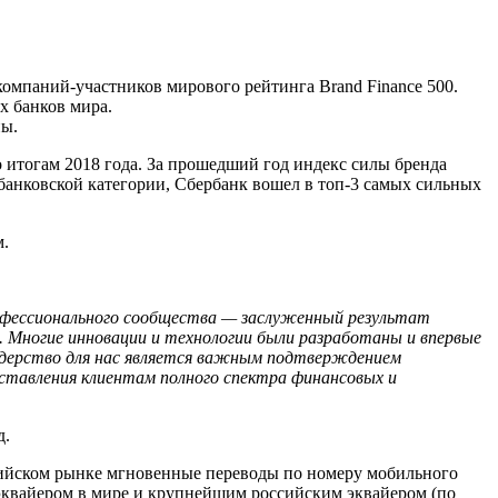
х компаний-участников мирового рейтинга Brand Finance 500.
х банков мира.
пы.
 итогам 2018 года. За прошедший год индекс силы бренда
 банковской категории, Сбербанк вошел в топ-3 самых сильных
м.
профессионального сообщества — заслуженный результат
. Многие инновации и технологии были разработаны и впервые
 лидерство для нас является важным подтверждением
оставления клиентам полного спектра финансовых и
д.
сийском рынке мгновенные переводы по номеру мобильного
 эквайером в мире и крупнейшим российским эквайером (по