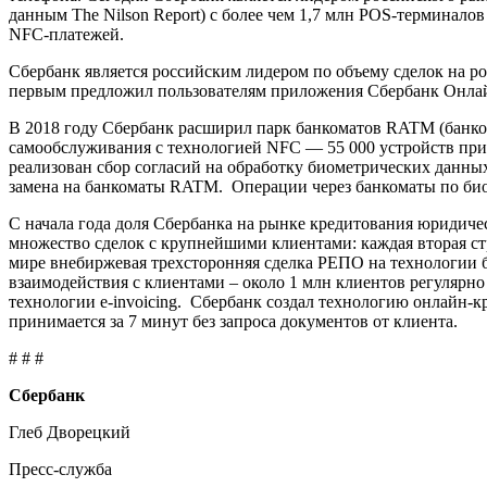
данным The Nilson Report) с более чем 1,7 млн POS-терминало
NFC-платежей.
Сбербанк является российским лидером по объему сделок на р
первым предложил пользователям приложения Сбербанк Онлай
В 2018 году Сбербанк расширил парк банкоматов RATM (банко
самообслуживания с технологией NFC — 55 000 устройств при
реализован сбор согласий на обработку биометрических данны
замена на банкоматы RATM. Операции через банкоматы по био
С начала года доля Сбербанка на рынке кредитования юридичес
множество сделок с крупнейшими клиентами: каждая вторая ст
мире внебиржевая трехсторонняя сделка РЕПО на технологии б
взаимодействия с клиентами – около 1 млн клиентов регуляр
технологии e-invoicing. Сбербанк создал технологию онлайн-
принимается за 7 минут без запроса документов от клиента.
# # #
Сбербанк
Глеб Дворецкий
Пресс-служба