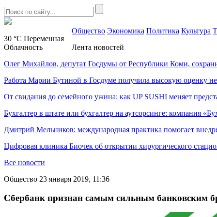
Общество
Экономика
Политика
Культура
Т
30 °C
Переменная
Облачность
Лента новостей
Олег Михайлов, депутат Госдумы от Республики Коми, сохран
Работа Марии Бутиной в Госдуме получила высокую оценку н
От свидания до семейного ужина: как UP SUSHI меняет предст
Бухгалтер в штате или бухгалтер на аутсорсинге: компания «Бу
Дмитрий Мельников: международная практика помогает внедр
Цифровая клиника Биочек об открытии хирургического стацио
Все новости
Общество
23 января 2019, 11:36
Сбербанк признан самым сильным банковским бре