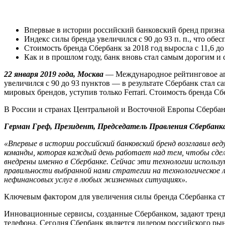
Впервые в истории российский банковский бренд призна
Индекс силы бренда увеличился с 90 до 93 п. п., что обе
Стоимость бренда Сбербанк за 2018 год выросла с 11,6 до
Как и в прошлом году, банк вновь стал самым дорогим 
22 января 2019 года, Москва
— Международное рейтинговое аге
увеличился с 90 до 93 пунктов — в результате Сбербанк стал
мировых брендов, уступив только Ferrari. Стоимость бренда Сбе
В России и странах Центральной и Восточной Европы Сбербан
Герман Греф, Президент, Председатель Правления Сбербанк
«Впервые в истории российский банковский бренд возглавил в
команды, которая каждый день работает над тем, чтобы сдела
внедрены именно в Сбербанке. Сейчас эти технологии использ
правильности выбранной нами стратегии на технологическое л
нефинансовых услуг в любых жизненных ситуациях».
Ключевым фактором для увеличения силы бренда Сбербанка ст
Инновационные сервисы, созданные Сбербанком, задают тренд
телефона. Сегодня Сбербанк является лидером российского ры